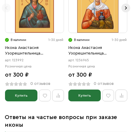
В наличии
1-30 дней
В наличии
1-30 дней
Икона Анастасия
Икона Анастасия
Узорешительница
Узорешительница
великомученица (АРТ.00992)
великомученица (АРТ.06965)
арт. 123992
арт. 1236965
Розничная цена
Розничная цена
от 300 ₽
от 300 ₽
0 отзывов
0 отзывов
Купить
Купить
Ответы на частые вопросы при заказе
иконы