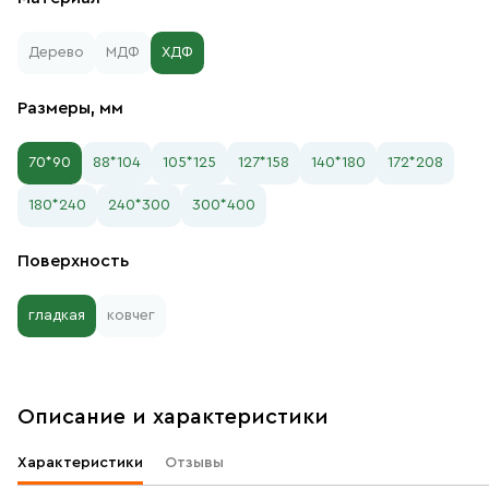
Дерево
МДФ
ХДФ
Размеры, мм
70*90
88*104
105*125
127*158
140*180
172*208
180*240
240*300
300*400
Поверхность
гладкая
ковчег
Описание и характеристики
Характеристики
Отзывы