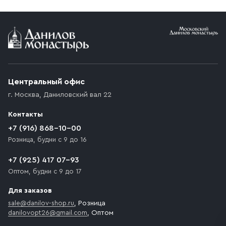
Условия доставки
Приобретённый товар доставляется до подъезда
(калитки дачи или ворот частного дома). Если
возникают препятствия для подъезда автомобиля,
Центральный офис
доставка осуществляется до ближайшего места,
г. Москва
,
Даниловский вал 22
которое максимально близко к месту запланированной
разгрузки товара и не нарушает правила дорожного
Контакты
движения. Если на территории места назначения
доставки предусмотрен платный въезд, то Покупателю
+7 (916) 868-10-00
необходимо компенсировать стоимость въезда
Розница, будни с 9 до 16
транспортного средства.
+7 (925) 417 07-93
Оптом, будни с 9 до 17
Для заказов
sale@danilov-shop.ru
, Розница
danilovopt26@gmail.com
, Оптом