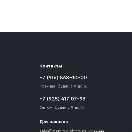
ают препятствия для подъезда автомобиля,
 разгрузки товара и не нарушает правила
то Покупателю необходимо компенсировать
Контакты
+7 (916) 868-10-00
Розница, будни с 9 до 16
+7 (925) 417 07-93
Оптом, будни с 9 до 17
Для заказов
sale@danilov-shop.ru
, Розница