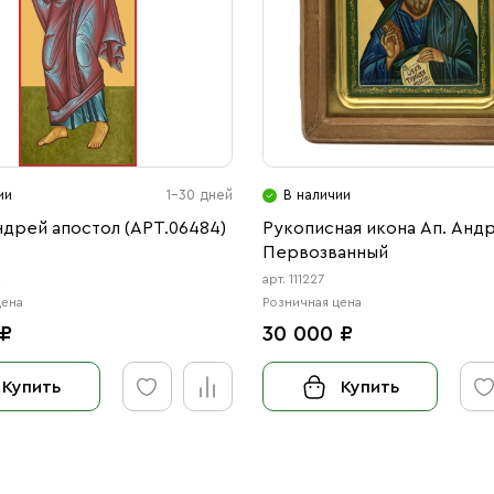
ии
1-30 дней
В наличии
дрей апостол (АРТ.06484)
Рукописная икона Ап. Анд
Первозванный
4
арт. 111227
цена
Розничная цена
 ₽
30 000 ₽
Купить
Купить