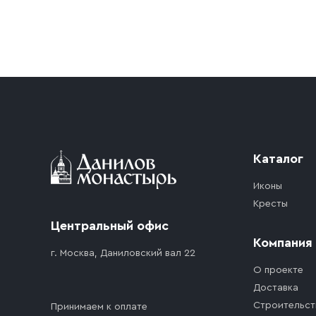
Условия доставки
Приобретённый товар доставляется до подъезд
доставка осуществляется до ближайшего мест
дорожного движения. Если на территории ме
стоимость въезда транспортного средства.
Каталог
Иконы
Кресты
Центральный офис
Компания
г. Москва, Даниловский вал 22
О проекте
Доставка
Строительст
Принимаем к оплате