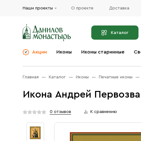
Наши проекты
О проекте
Доставка
Каталог
Акции
Иконы
Иконы старинные
Св
О компании
Благовония
Бренды
Богослужебная и
Главная
Каталог
Иконы
Печатные иконы
Церковная утварь
Доставка
Иконы
Икона Андрей Первозва
Услуги
Масло
Акции
Оплата
0 отзывов
К сравнению
Православные подарки
Контакты
Разное