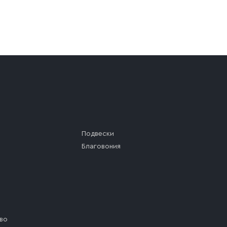
а (калитки дачи или ворот частного дома). Если возник
а, которое максимально близко к месту запланированной
ста назначения доставки предусмотрен платный въезд, 
Подвески
Благовония
во