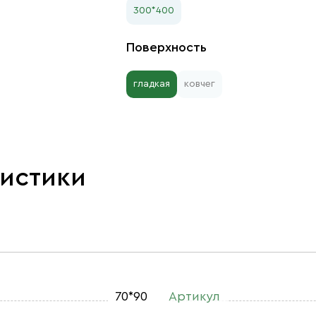
300*400
Поверхность
гладкая
ковчег
ристики
70*90
Артикул