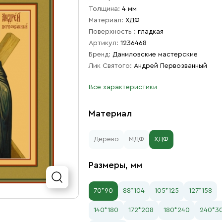
Толщина:
4 мм
Материал:
ХДФ
Поверхность :
гладкая
Артикул:
1236468
Бренд:
Даниловские мастерские
Лик Святого:
Андрей Первозванный
Все характеристики
Материал
Дерево
МДФ
ХДФ
Размеры, мм
70*90
88*104
105*125
127*158
140*180
172*208
180*240
240*3