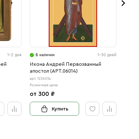
1-2 дня
В наличии
1-30 дней
В н
рей
Икона Андрей Первозванный
Икона
апостол (АРТ.06014)
апост
арт. 1236014
арт. 12
Розничная цена
Розничн
от 300 ₽
от 3
Купить