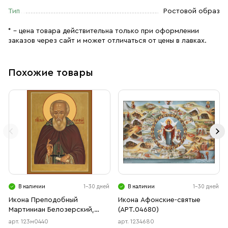
Тип
Ростовой образ
* – цена товара действительна только при оформлении
заказов через сайт и может отличаться от цены в лавках.
Похожие товары
В наличии
1-30 дней
В наличии
1-30 дней
Икона Преподобный
Икона Афонские-святые
Мартиниан Белозерский,
(АРТ.04680)
Ферапонтовский (АРТ.м0440)
арт. 123м0440
арт. 1234680