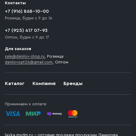
Контакты
движения. Если на территории места назначения
доставки предусмотрен платный въезд, то Покупателю
+7 (916) 868-10-00
необходимо компенсировать стоимость въезда
Розница, будни с 9 до 16
транспортного средства.
+7 (925) 417 07-93
Оптом, будни с 9 до 17
Для заказов
sale@danilov-shop.ru
, Розница
danilovopt26@gmail.com
, Оптом
Каталог
Компания
Бренды
Принимаем к оплате
lavka.msdm.ru – оптовые продажи продукции Данилова