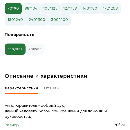
70*90
88*104
105*125
127*158
140*180
172*208
180*240
240*300
300*400
Поверхность
гладкая
ковчег
Описание и характеристики
Характеристики
Отзывы
Ангел-хранитель - добрый дух,
данный человеку Богом при крещении для помощи и
руководства.
Размер
70*90