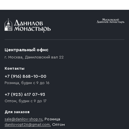
заказе от 10 000 ₽ доставка бесплатная.
Условия доставки
Приобретённый товар доставляется до подъезда
(калитки дачи или ворот частного дома). Если
возникают препятствия для подъезда автомобиля,
Центральный офис
доставка осуществляется до ближайшего места,
г. Москва
,
Даниловский вал 22
которое максимально близко к месту запланированной
разгрузки товара и не нарушает правила дорожного
Контакты
движения. Если на территории места назначения
доставки предусмотрен платный въезд, то Покупателю
+7 (916) 868-10-00
необходимо компенсировать стоимость въезда
Розница, будни с 9 до 16
транспортного средства.
+7 (925) 417 07-93
Оптом, будни с 9 до 17
Для заказов
sale@danilov-shop.ru
, Розница
danilovopt26@gmail.com
, Оптом