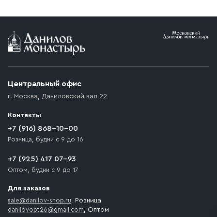
заказе от 10 000 ₽ доставка бесплатная.
Условия доставки
Приобретённый товар доставляется до подъезда
(калитки дачи или ворот частного дома). Если
возникают препятствия для подъезда автомобиля,
Центральный офис
доставка осуществляется до ближайшего места,
г. Москва
,
Даниловский вал 22
которое максимально близко к месту запланированной
разгрузки товара и не нарушает правила дорожного
Контакты
движения. Если на территории места назначения
доставки предусмотрен платный въезд, то Покупателю
+7 (916) 868-10-00
необходимо компенсировать стоимость въезда
Розница, будни с 9 до 16
транспортного средства.
+7 (925) 417 07-93
Оптом, будни с 9 до 17
Для заказов
sale@danilov-shop.ru
, Розница
danilovopt26@gmail.com
, Оптом