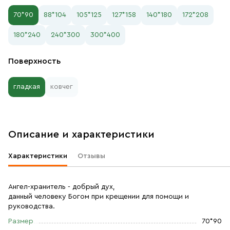
70*90
88*104
105*125
127*158
140*180
172*208
180*240
240*300
300*400
Поверхность
гладкая
ковчег
Описание и характеристики
Характеристики
Отзывы
Ангел-хранитель - добрый дух,
данный человеку Богом при крещении для помощи и
руководства.
Размер
70*90