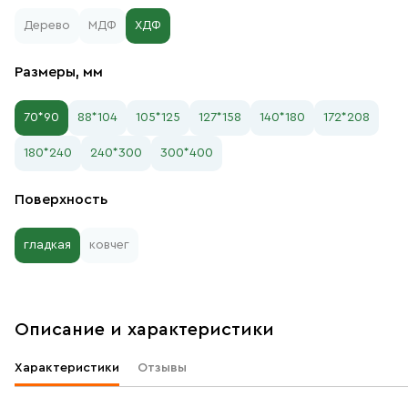
Дерево
МДФ
ХДФ
Размеры, мм
70*90
88*104
105*125
127*158
140*180
172*208
180*240
240*300
300*400
Поверхность
гладкая
ковчег
Описание и характеристики
Характеристики
Отзывы