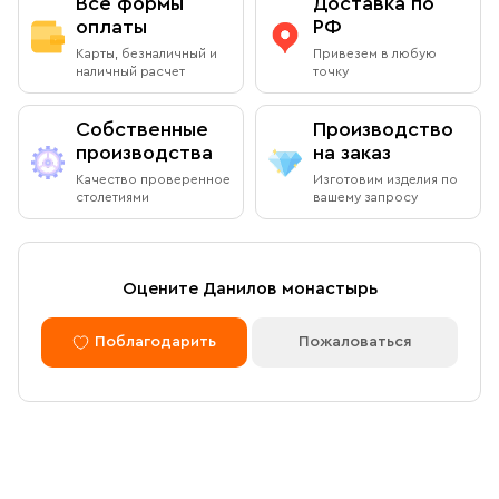
Все формы
Доставка по
По Вашему желанию можем изготовить особую
подарочную упаковку любого размера.
оплаты
РФ
Адрес
: г.Москва, Даниловский вал, 22 (внутренняя
Вы можете оплатить заказ при получении в книжной
Карты, безналичный и
Привезем в любую
территория монастыря)
лавке на территории Данилова Монастыря (возможна
наличный расчет
точку
оплата наличными или банковской картой).
Режим работы:
Собственные
Производство
Ежедневно с 08:00 до 19:00
производства
на заказ
Оплата через сайт
Качество проверенное
Изготовим изделия по
Пожалуйста, согласуйте с менеджером дату и время
столетиями
вашему запросу
После оформления заказа через сайт, откроется
вашего визита
страница для оплаты заказа. Оплатить заказ можно
банковской картой. Обращаем внимание, что в
доставку (по Москве либо через службу СДЭК)
Доставка курьером по Москве в
Оцените Данилов монастырь
принимаются только оплаченные заказы.
пределах МКАД
Поблагодарить
Пожаловаться
Оплата по безналичному расчету
Вы можете оформить доставку курьером по указанному
адресу в будние дни с 9:00 до 17:00. После поступления
товара на склад курьерская служба свяжется с вами,
Мы можем подготовить счет для оплаты по банковским
уточнит адрес и согласует удобное время доставки.
реквизитам. Для этого потребуется карточка с
Стоимость доставки в пределах МКАД — 1 000 ₽. При
реквизитами Вашей организации.
заказе от 10 000 ₽ доставка бесплатная.