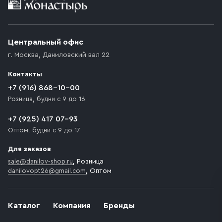
Приобретённый товар доставляется до подъезда
(калитки дачи или ворот частного дома). Если
возникают препятствия для подъезда автомобиля,
Центральный офис
доставка осуществляется до ближайшего места,
г. Москва
,
Даниловский вал 22
которое максимально близко к месту запланированной
разгрузки товара и не нарушает правила дорожного
Контакты
движения. Если на территории места назначения
доставки предусмотрен платный въезд, то Покупателю
+7 (916) 868-10-00
необходимо компенсировать стоимость въезда
Розница, будни с 9 до 16
транспортного средства.
+7 (925) 417 07-93
Оптом, будни с 9 до 17
Для заказов
sale@danilov-shop.ru
, Розница
danilovopt26@gmail.com
, Оптом
Каталог
Компания
Бренды