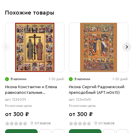
Похожие товары
В наличии
1-30 дней
В наличии
1-30 дней
Икона Константин и Елена
Икона Сергий Радонежский
равноапостальные
преподобный (АРТ.м0415)
(АРТ.06039)
арт. 1236039
арт. 123м0415
Розничная цена
Розничная цена
от 300 ₽
от 300 ₽
0 отзывов
0 отзывов