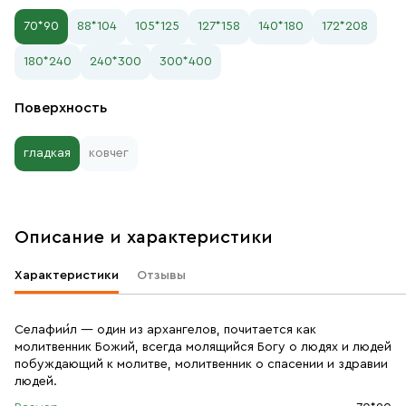
70*90
88*104
105*125
127*158
140*180
172*208
180*240
240*300
300*400
Поверхность
гладкая
ковчег
Описание и характеристики
Характеристики
Отзывы
Селафии́л — один из архангелов, почитается как
молитвенник Божий, всегда молящийся Богу о людях и людей
побуждающий к молитве, молитвенник о спасении и здравии
людей.