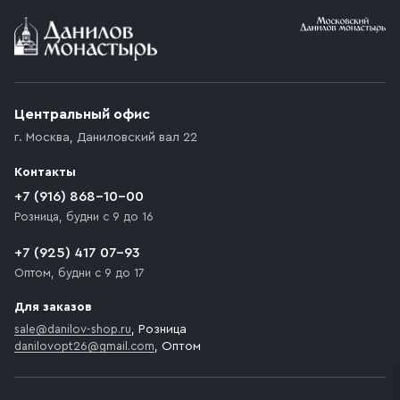
Условия доставки
Приобретённый товар доставляется до подъезда
(калитки дачи или ворот частного дома). Если
возникают препятствия для подъезда автомобиля,
Центральный офис
доставка осуществляется до ближайшего места,
г. Москва
,
Даниловский вал 22
которое максимально близко к месту запланированной
разгрузки товара и не нарушает правила дорожного
Контакты
движения. Если на территории места назначения
доставки предусмотрен платный въезд, то Покупателю
+7 (916) 868-10-00
необходимо компенсировать стоимость въезда
Розница, будни с 9 до 16
транспортного средства.
+7 (925) 417 07-93
Оптом, будни с 9 до 17
Для заказов
sale@danilov-shop.ru
, Розница
danilovopt26@gmail.com
, Оптом