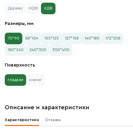
Дерево
МДФ
ХДФ
Размеры, мм
70*90
88*104
105*125
127*158
140*180
172*208
180*240
240*300
300*400
Поверхность
гладкая
ковчег
Описание и характеристики
Характеристики
Отзывы