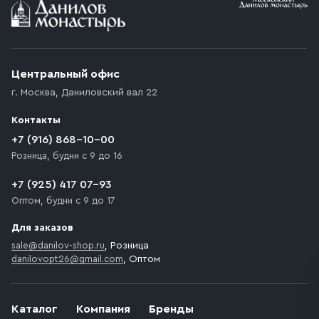
Условия доставки
Приобретённый товар доставляется до подъезда
(калитки дачи или ворот частного дома). Если
возникают препятствия для подъезда автомобиля,
Центральный офис
доставка осуществляется до ближайшего места,
г. Москва
,
Даниловский вал 22
которое максимально близко к месту запланированной
разгрузки товара и не нарушает правила дорожного
Контакты
движения. Если на территории места назначения
доставки предусмотрен платный въезд, то Покупателю
+7 (916) 868-10-00
необходимо компенсировать стоимость въезда
Розница, будни с 9 до 16
транспортного средства.
+7 (925) 417 07-93
Оптом, будни с 9 до 17
Для заказов
sale@danilov-shop.ru
, Розница
danilovopt26@gmail.com
, Оптом
Каталог
Компания
Бренды