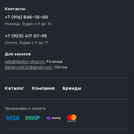
разгрузки товара и не нарушает правила дорожного
Контакты
движения. Если на территории места назначения
доставки предусмотрен платный въезд, то Покупателю
+7 (916) 868-10-00
необходимо компенсировать стоимость въезда
Розница, будни с 9 до 16
транспортного средства.
+7 (925) 417 07-93
Оптом, будни с 9 до 17
Для заказов
sale@danilov-shop.ru
, Розница
danilovopt26@gmail.com
, Оптом
Каталог
Компания
Бренды
Принимаем к оплате