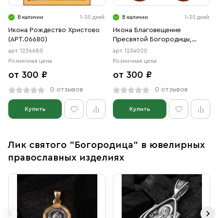
В наличии
1-30 дней
В наличии
1-30 дней
Икона Рождество Христово
Икона Благовещение
(АРТ.06680)
Пресвятой Богородицы,
Иконы на Царские Врата
арт. 1236680
арт. 1234020
(АРТ.04020)
Розничная цена
Розничная цена
от 300 ₽
от 300 ₽
0 отзывов
0 отзывов
Купить
Купить
Лик святого "Богородица" в ювелирных
православных изделиях