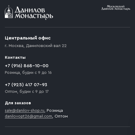
Условия доставки
Приобретённый товар доставляется до подъезда
(калитки дачи или ворот частного дома). Если
возникают препятствия для подъезда автомобиля,
Центральный офис
доставка осуществляется до ближайшего места,
г. Москва
,
Даниловский вал 22
которое максимально близко к месту запланированной
разгрузки товара и не нарушает правила дорожного
Контакты
движения. Если на территории места назначения
доставки предусмотрен платный въезд, то Покупателю
+7 (916) 868-10-00
необходимо компенсировать стоимость въезда
Розница, будни с 9 до 16
транспортного средства.
+7 (925) 417 07-93
Оптом, будни с 9 до 17
Для заказов
sale@danilov-shop.ru
, Розница
danilovopt26@gmail.com
, Оптом