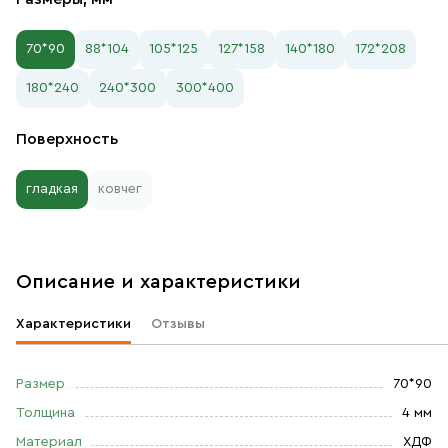
70*90
88*104
105*125
127*158
140*180
172*208
180*240
240*300
300*400
Поверхность
гладкая
ковчег
Описание и характеристики
Характеристики
Отзывы
Размер
70*90
Толщина
4 мм
Материал
ХДФ