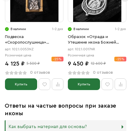
В наличии
1-2 дня
В наличии
1-2 дня
Подвеска
Образок «Отрада и
«Скоропослушница»
Утешение икона Божией
чернение, позолота
Матери в форме цаты»
арт. 102.1.0053NZ
арт. 102.1.0017NR
чернение, родий
Розничная цена
Розничная цена
-25%
-25%
4 125 ₽
9 450 ₽
5 500 ₽
12 600 ₽
0 отзывов
0 отзывов
Купить
Купить
Ответы на частые вопросы при заказе
иконы
Как выбрать материал для основы?