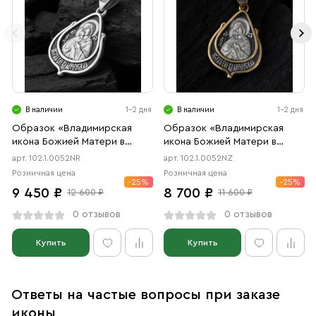
В наличии
1-2 дня
В наличии
1-2 дня
Образок «Владимирская
Образок «Владимирская
икона Божией Матери в
икона Божией Матери в
форме цаты» чернение,
форме цаты» чернение,
арт. 102.1.0052NR
арт. 102.1.0052NZ
родий
позолота
Розничная цена
Розничная цена
-25%
-25%
9 450 ₽
8 700 ₽
12 600 ₽
11 600 ₽
0 отзывов
0 отзывов
Купить
Купить
Ответы на частые вопросы при заказе
иконы