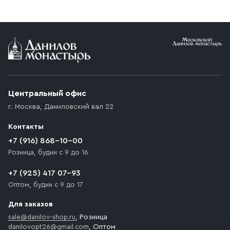
заказе от 10 000 ₽ доставка бесплатная.
Условия доставки
Приобретённый товар доставляется до подъезда
(калитки дачи или ворот частного дома). Если
возникают препятствия для подъезда автомобиля,
Центральный офис
доставка осуществляется до ближайшего места,
г. Москва
,
Даниловский вал 22
которое максимально близко к месту запланированной
разгрузки товара и не нарушает правила дорожного
Контакты
движения. Если на территории места назначения
доставки предусмотрен платный въезд, то Покупателю
+7 (916) 868-10-00
необходимо компенсировать стоимость въезда
Розница, будни с 9 до 16
транспортного средства.
+7 (925) 417 07-93
Оптом, будни с 9 до 17
Для заказов
sale@danilov-shop.ru
, Розница
danilovopt26@gmail.com
, Оптом