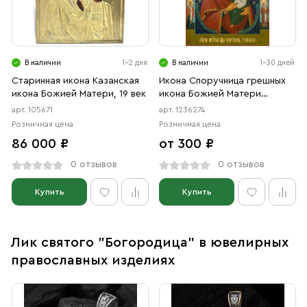
В наличии
1-2 дня
В наличии
1-30 дней
Старинная икона Казанская
Икона Споручница грешных
икона Божией Матери, 19 век
икона Божией Матери
(АРТ.06274)
арт. 105671
арт. 1236274
Розничная цена
Розничная цена
86 000 ₽
от 300 ₽
0 отзывов
0 отзывов
Купить
Купить
Лик святого "Богородица" в ювелирных
православных изделиях