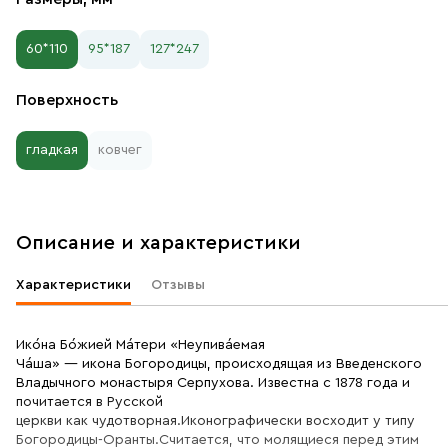
60*110
95*187
127*247
Поверхность
гладкая
ковчег
Описание и характеристики
Характеристики
Отзывы
Ико́на Бо́жией Ма́тери «Неупива́емая
Ча́ша» — икона Богородицы, происходящая из Введенского
Владычного монастыря Серпухова. Известна с 1878 года и
почитается в Русской
церкви как чудотворная.Иконографически восходит у типу
Богородицы-Оранты.Считается, что молящиеся перед этим