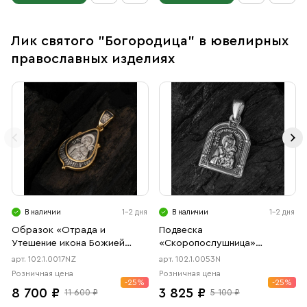
Лик святого "Богородица" в ювелирных
православных изделиях
В наличии
1-2 дня
В наличии
1-2 дня
Образок «Отрада и
Подвеска
Утешение икона Божией
«Скоропослушница»
Матери в форме цаты»
чернение
арт. 102.1.0017NZ
арт. 102.1.0053N
чернение, позолота
Розничная цена
Розничная цена
-25%
-25%
8 700 ₽
3 825 ₽
11 600 ₽
5 100 ₽