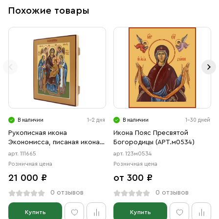
Похожие товары
В наличии
1-2 дня
В наличии
1-30 дней
Рукописная икона
Икона Пояс Пресвятой
Экономисса, писаная икона
Богородицы (АРТ.м0534)
Божией Матери
арт. 111665
арт. 123м0534
Розничная цена
Розничная цена
21 000 ₽
от 300 ₽
0 отзывов
0 отзывов
Купить
Купить