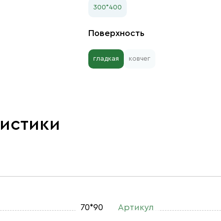
300*400
Поверхность
гладкая
ковчег
ристики
70*90
Артикул