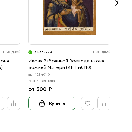
1-30 дней
В наличии
1-30 дней
В н
кона
Икона Взбранной Воеводе икона
Икона
)
Божией Матери (АРТ.м0110)
Матер
арт. 123м0110
арт. 12
Розничная цена
Розничн
от 300 ₽
от 3
Купить