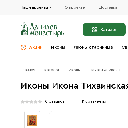
Наши проекты
О проекте
Доставка
Каталог
Акции
Иконы
Иконы старинные
Св
О компании
Благовония
Бренды
Богослужебная и
Главная
Каталог
Иконы
Печатные иконы
Церковная утварь
Доставка
Иконы
Иконы Икона Тихвинска
Услуги
Масло
Акции
Оплата
0 отзывов
К сравнению
Православные подарки
Контакты
Разное