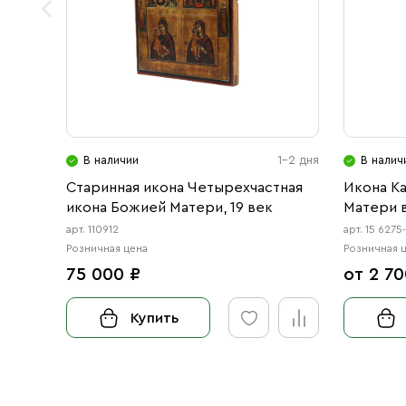
В наличии
1-2 дня
В налич
Старинная икона Четырехчастная
Икона К
икона Божией Матери, 19 век
Матери 
арт. 110912
арт. 15 6275
Розничная цена
Розничная 
75 000 ₽
от 2 70
Купить