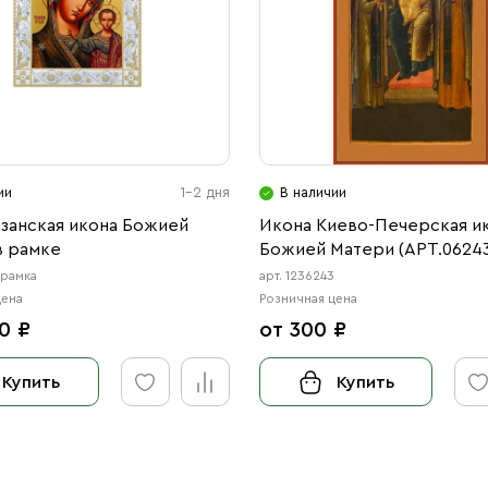
ии
1-2 дня
В наличии
азанская икона Божией
Икона Киево-Печерская и
в рамке
Божией Матери (АРТ.06243
-рамка
арт. 1236243
цена
Розничная цена
0 ₽
от 300 ₽
Купить
Купить