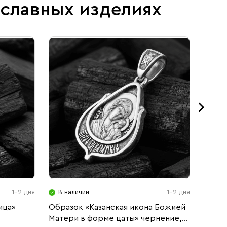
ославных изделиях
1-2 дня
В наличии
1-2 дня
В н
ица»
Образок «Казанская икона Божией
Образ
Матери в форме цаты» чернение,
икона