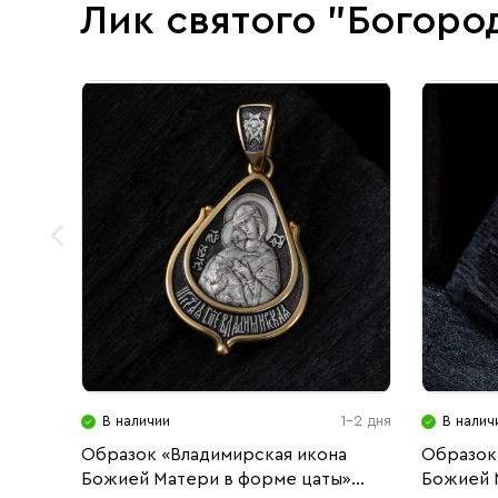
Лик святого "Богоро
В наличии
1-2 дня
В налич
Образок «Владимирская икона
Образок 
Божией Матери в форме цаты»
Божией 