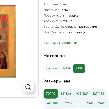
Толщина:
4 мм
Материал:
ХДФ
Поверхность :
гладкая
Артикул:
1232063
Бренд:
Даниловские мастерские
Лик Святого:
Богородица
Все характеристики
Материал
Дерево
МДФ
ХДФ
Размеры, мм
70*90
88*104
105*125
127*158
140*180
172*208
180*240
240*3