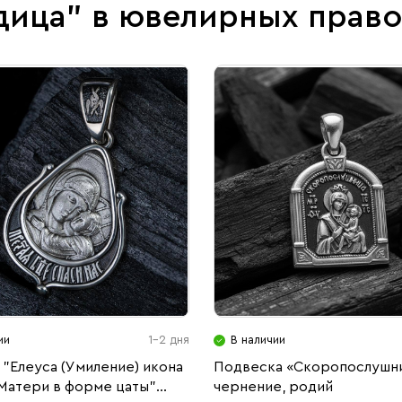
дица" в ювелирных прав
ии
1-2 дня
В наличии
"Елеуса (Умиление) икона
Подвеска «Скоропослушн
Матери в форме цаты"
чернение, родий