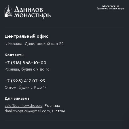
Условия доставки
Приобретённый товар доставляется до подъезда
(калитки дачи или ворот частного дома). Если
возникают препятствия для подъезда автомобиля,
Центральный офис
доставка осуществляется до ближайшего места,
г. Москва
,
Даниловский вал 22
которое максимально близко к месту запланированной
разгрузки товара и не нарушает правила дорожного
Контакты
движения. Если на территории места назначения
доставки предусмотрен платный въезд, то Покупателю
+7 (916) 868-10-00
необходимо компенсировать стоимость въезда
Розница, будни с 9 до 16
транспортного средства.
+7 (925) 417 07-93
Оптом, будни с 9 до 17
Для заказов
sale@danilov-shop.ru
, Розница
danilovopt26@gmail.com
, Оптом