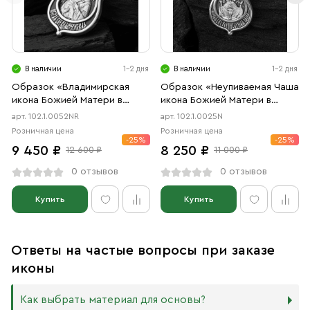
В наличии
1-2 дня
В наличии
1-2 дня
Образок «Владимирская
Образок «Неупиваемая Чаша
икона Божией Матери в
икона Божией Матери в
форме цаты» чернение,
форме цаты» чернение
арт. 102.1.0052NR
арт. 102.1.0025N
родий
Розничная цена
Розничная цена
-25%
-25%
9 450 ₽
8 250 ₽
12 600 ₽
11 000 ₽
0 отзывов
0 отзывов
Купить
Купить
Ответы на частые вопросы при заказе
иконы
Как выбрать материал для основы?