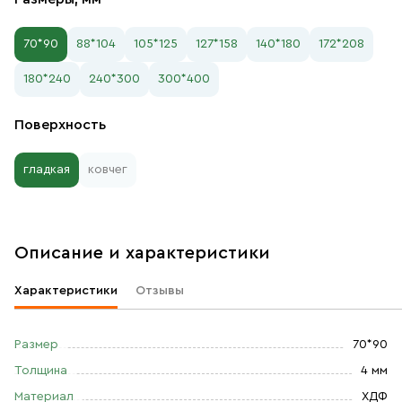
70*90
88*104
105*125
127*158
140*180
172*208
180*240
240*300
300*400
Поверхность
гладкая
ковчег
Описание и характеристики
Характеристики
Отзывы
Размер
70*90
Толщина
4 мм
Материал
ХДФ