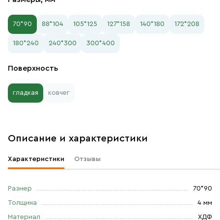
70*90
88*104
105*125
127*158
140*180
172*208
180*240
240*300
300*400
Поверхность
гладкая
ковчег
Описание и характеристики
Характеристики
Отзывы
Размер
70*90
Толщина
4 мм
Материал
ХДФ