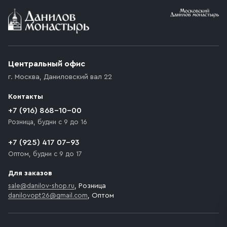
Условия доставки
Приобретённый товар доставляется до подъезда
(калитки дачи или ворот частного дома). Если
возникают препятствия для подъезда автомобиля,
Центральный офис
доставка осуществляется до ближайшего места,
г. Москва
,
Даниловский вал 22
которое максимально близко к месту запланированной
разгрузки товара и не нарушает правила дорожного
Контакты
движения. Если на территории места назначения
доставки предусмотрен платный въезд, то Покупателю
+7 (916) 868-10-00
необходимо компенсировать стоимость въезда
Розница, будни с 9 до 16
транспортного средства.
+7 (925) 417 07-93
Оптом, будни с 9 до 17
Для заказов
sale@danilov-shop.ru
, Розница
danilovopt26@gmail.com
, Оптом