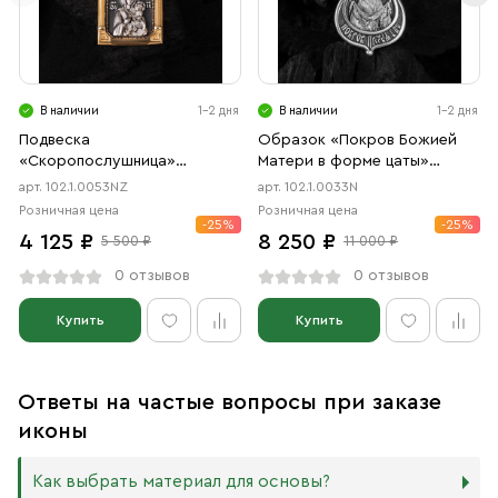
В наличии
1-2 дня
В наличии
1-2 дня
Подвеска
Образок «Покров Божией
«Скоропослушница»
Матери в форме цаты»
чернение, позолота
чернение
арт. 102.1.0053NZ
арт. 102.1.0033N
Розничная цена
Розничная цена
-25%
-25%
4 125 ₽
8 250 ₽
5 500 ₽
11 000 ₽
0 отзывов
0 отзывов
Купить
Купить
Ответы на частые вопросы при заказе
иконы
Как выбрать материал для основы?