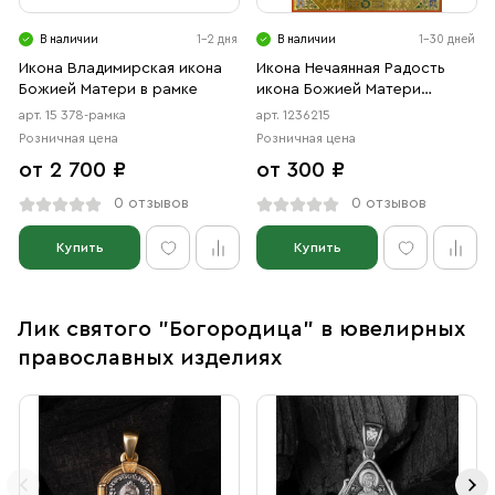
В наличии
1-2 дня
В наличии
1-30 дней
Икона Владимирская икона
Икона Нечаянная Радость
Божией Матери в рамке
икона Божией Матери
(АРТ.06215)
арт. 15 378-рамка
арт. 1236215
Розничная цена
Розничная цена
от 2 700 ₽
от 300 ₽
0 отзывов
0 отзывов
Купить
Купить
Лик святого "Богородица" в ювелирных
православных изделиях