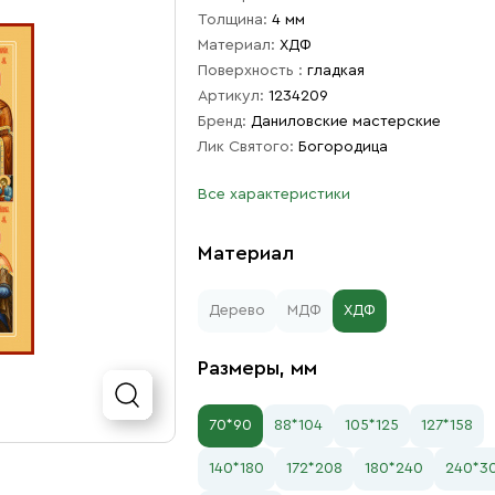
Толщина:
4 мм
Материал:
ХДФ
Поверхность :
гладкая
Артикул:
1234209
Бренд:
Даниловские мастерские
Лик Святого:
Богородица
Все характеристики
Материал
Дерево
МДФ
ХДФ
Размеры, мм
70*90
88*104
105*125
127*158
140*180
172*208
180*240
240*3