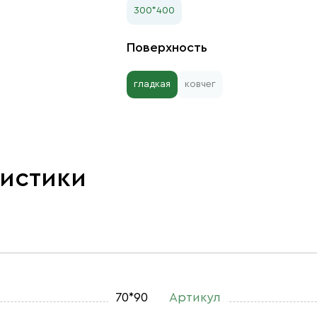
300*400
Поверхность
гладкая
ковчег
ристики
70*90
Артикул