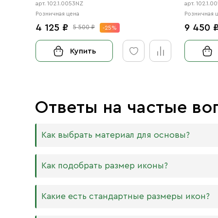
цаты» ч
арт. 102.1.0053NZ
арт. 102.1.0
Розничная цена
Розничная 
4 125 ₽
9 450 
5 500 ₽
-25%
Купить
Ответы на частые во
Как выбрать материал для основы?
Мы изготавливаем иконы на трёх разных видах
Как подобрать размер иконы?
Дерево. Наиболее прочный и качественный
МДФ. Ламинированная древесно-стружечная
Никаких строгих правил по тому, какого разме
Какие есть стандартные размеры икон?
внешнего отличия практически нет. Вы мож
Вас дома есть иконостас, можно ориентирова
или 6 мм.