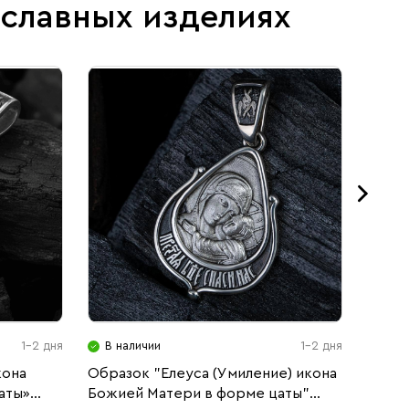
ославных изделиях
1-2 дня
В наличии
1-2 дня
В н
кона
Образок "Елеуса (Умиление) икона
Подв
аты»
Божией Матери в форме цаты"
черн