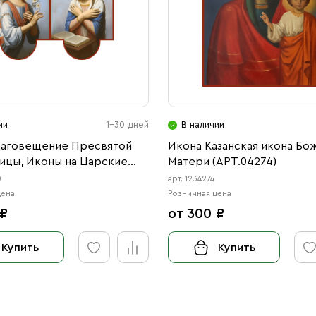
ии
1-30 дней
В наличии
лаговещение Пресвятой
Икона Казанская икона Бо
ицы, Иконы на Царские
Матери (АРТ.04274)
РТ.04020)
0
арт. 1234274
цена
Розничная цена
 ₽
от 300 ₽
Купить
Купить