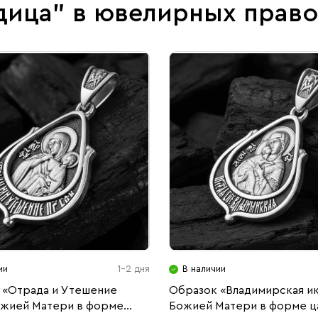
дица" в ювелирных прав
ии
1-2 дня
В наличии
 «Отрада и Утешение
Образок «Владимирская и
ожией Матери в форме
Божией Матери в форме ц