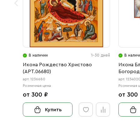
В наличии
1-30 дней
В налич
Икона Рождество Христово
Икона Б
(АРТ.06680)
Богород
Врата (А
арт. 1236680
арт. 123402
Розничная цена
Розничная 
от 300 ₽
от 300
Купить