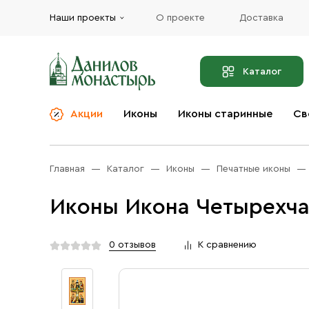
Наши проекты
О проекте
Доставка
Каталог
Акции
Иконы
Иконы старинные
Св
О компании
Благовония
Бренды
Богослужебная и
Главная
Каталог
Иконы
Печатные иконы
Церковная утварь
Доставка
Иконы
Иконы Икона Четырехча
Услуги
Масло
Акции
Оплата
0 отзывов
К сравнению
Православные подарки
Контакты
Разное