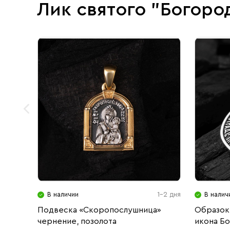
Лик святого "Богоро
В наличии
1-2 дня
В налич
Подвеска «Скоропослушница»
Образок
чернение, позолота
икона Б