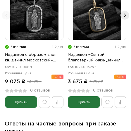
В наличии
1-2 дня
В наличии
1-2 дня
Медальон с образом «прп.
Медальон «Святой
кн. Даниил Московский»
благоверный князь Даниил
чернение
Московский» чернение,
арт. 102.1.0008N
арт. 102.1.0062NZ
позолота
Розничная цена
Розничная цена
-25%
-25%
9 075 ₽
3 675 ₽
12 100 ₽
4 900 ₽
0 отзывов
0 отзывов
Купить
Купить
Ответы на частые вопросы при заказе