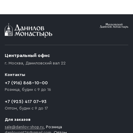
реквизитами Вашей организации.
заказе от 10 000 ₽ доставка бесплатная.
Условия доставки
Приобретённый товар доставляется до подъезда
(калитки дачи или ворот частного дома). Если
возникают препятствия для подъезда автомобиля,
Центральный офис
доставка осуществляется до ближайшего места,
г. Москва
,
Даниловский вал 22
которое максимально близко к месту запланированной
разгрузки товара и не нарушает правила дорожного
Контакты
движения. Если на территории места назначения
доставки предусмотрен платный въезд, то Покупателю
+7 (916) 868-10-00
необходимо компенсировать стоимость въезда
Розница, будни с 9 до 16
транспортного средства.
+7 (925) 417 07-93
Оптом, будни с 9 до 17
Для заказов
sale@danilov-shop.ru
, Розница
danilovopt26@gmail.com
, Оптом