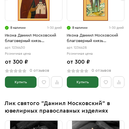
В наличии
1-30 дней
В наличии
1-30 дней
Икона Даниил Московский
Икона Даниил Московский
благоверный князь
благоверный князь
(АРТ.06430)
(АРТ.06428)
арт. 1236430
арт. 1236428
Розничная цена
Розничная цена
от 300 ₽
от 300 ₽
0 отзывов
0 отзывов
Купить
Купить
Лик святого "Даниил Московский" в
ювелирных православных изделиях