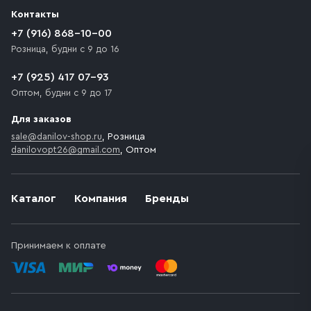
разгрузки товара и не нарушает правила дорожного
Контакты
движения. Если на территории места назначения
доставки предусмотрен платный въезд, то Покупателю
+7 (916) 868-10-00
необходимо компенсировать стоимость въезда
Розница, будни с 9 до 16
транспортного средства.
+7 (925) 417 07-93
Оптом, будни с 9 до 17
Для заказов
sale@danilov-shop.ru
, Розница
danilovopt26@gmail.com
, Оптом
Каталог
Компания
Бренды
Принимаем к оплате