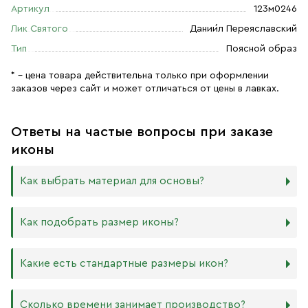
Артикул
123м0246
Лик Святого
Дании́л Переяславский
Тип
Поясной образ
* – цена товара действительна только при оформлении
заказов через сайт и может отличаться от цены в лавках.
Ответы на частые вопросы при заказе
иконы
Как выбрать материал для основы?
Мы изготавливаем иконы на трёх разных видах досок:
Как подобрать размер иконы?
Дерево. Наиболее прочный и качественный материал,
который гарантирует долговечность иконы.
Никаких строгих правил по тому, какого размера
Какие есть стандартные размеры икон?
МДФ. Ламинированная древесно-стружечная плита —
должна быть икона, нет. Все зависит от Вашего желания
более бюджетный материал, чуть уступающий
и места, куда она будет помещена. Если у Вас дома есть
дереву в прочности. Тем не менее, внешнего отличия
88х104 мм
иконостас, можно ориентироваться на него.
Сколько времени занимает производство?