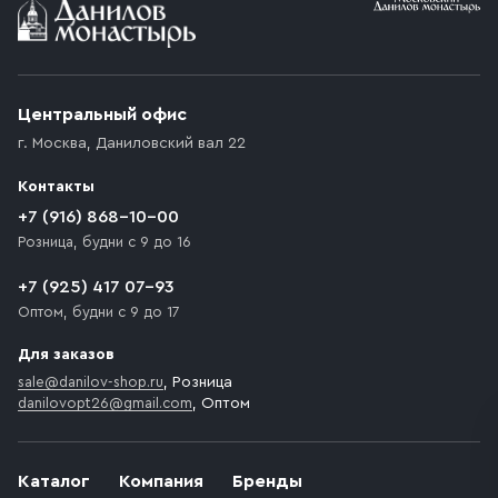
Условия доставки
Приобретённый товар доставляется до подъезда
(калитки дачи или ворот частного дома). Если
возникают препятствия для подъезда автомобиля,
Центральный офис
доставка осуществляется до ближайшего места,
г. Москва
,
Даниловский вал 22
которое максимально близко к месту запланированной
разгрузки товара и не нарушает правила дорожного
Контакты
движения. Если на территории места назначения
доставки предусмотрен платный въезд, то Покупателю
+7 (916) 868-10-00
необходимо компенсировать стоимость въезда
Розница, будни с 9 до 16
транспортного средства.
+7 (925) 417 07-93
Оптом, будни с 9 до 17
Для заказов
sale@danilov-shop.ru
, Розница
danilovopt26@gmail.com
, Оптом
Каталог
Компания
Бренды