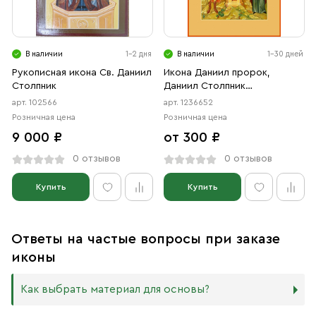
В наличии
1-2 дня
В наличии
1-30 дней
Рукописная икона Св. Даниил
Икона Даниил пророк,
Столпник
Даниил Столпник
преподобный, Даниил
арт. 102566
арт. 1236652
Московский благоверный
Розничная цена
Розничная цена
князь (АРТ.06652)
9 000 ₽
от 300 ₽
0 отзывов
0 отзывов
Купить
Купить
Ответы на частые вопросы при заказе
иконы
Как выбрать материал для основы?