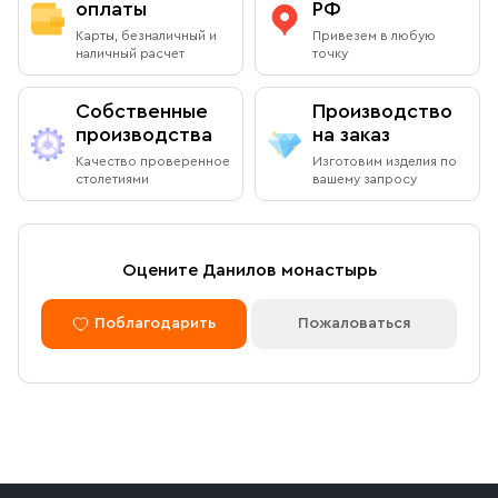
подарочную упаковку любого размера.
оплаты
РФ
Адрес
: г.Москва, Даниловский вал, 22 (внутренняя
Вы можете оплатить заказ при получении в книжной
Карты, безналичный и
Привезем в любую
территория монастыря)
лавке на территории Данилова Монастыря (возможна
наличный расчет
точку
оплата наличными или банковской картой).
Режим работы:
Собственные
Производство
Ежедневно с 08:00 до 19:00
производства
на заказ
Оплата через сайт
Качество проверенное
Изготовим изделия по
Пожалуйста, согласуйте с менеджером дату и время
столетиями
вашему запросу
После оформления заказа через сайт, откроется
вашего визита
страница для оплаты заказа. Оплатить заказ можно
банковской картой. Обращаем внимание, что в
доставку (по Москве либо через службу СДЭК)
Доставка курьером по Москве в
Оцените Данилов монастырь
принимаются только оплаченные заказы.
пределах МКАД
Поблагодарить
Пожаловаться
Оплата по безналичному расчету
Вы можете оформить доставку курьером по указанному
адресу в будние дни с 9:00 до 17:00. После поступления
товара на склад курьерская служба свяжется с вами,
Мы можем подготовить счет для оплаты по банковским
уточнит адрес и согласует удобное время доставки.
реквизитам. Для этого потребуется карточка с
Стоимость доставки в пределах МКАД — 1 000 ₽. При
реквизитами Вашей организации.
заказе от 10 000 ₽ доставка бесплатная.