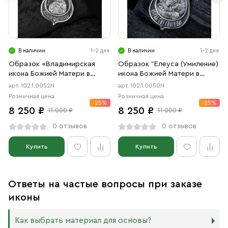
В наличии
1-2 дня
В наличии
1-2 дня
Образок «Владимирская
Образок "Елеуса (Умиление)
икона Божией Матери в
икона Божией Матери в
форме цаты» чернение
форме цаты" чернение
арт. 102.1.0052N
арт. 102.1.0050N
Розничная цена
Розничная цена
-25%
-25%
8 250 ₽
8 250 ₽
11 000 ₽
11 000 ₽
0 отзывов
0 отзывов
Купить
Купить
Ответы на частые вопросы при заказе
иконы
Как выбрать материал для основы?