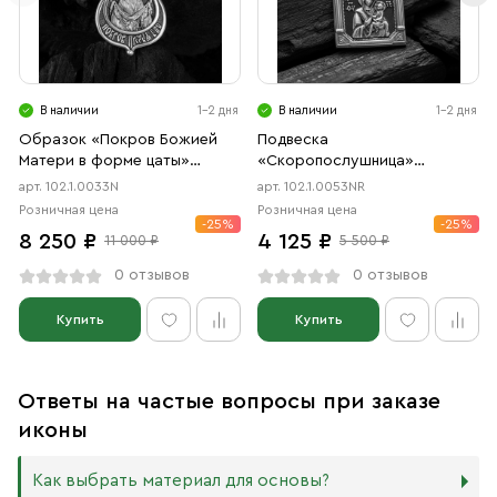
В наличии
1-2 дня
В наличии
1-2 дня
Образок «Покров Божией
Подвеска
Матери в форме цаты»
«Скоропослушница»
чернение
чернение, родий
арт. 102.1.0033N
арт. 102.1.0053NR
Розничная цена
Розничная цена
-25%
-25%
8 250 ₽
4 125 ₽
11 000 ₽
5 500 ₽
0 отзывов
0 отзывов
Купить
Купить
Ответы на частые вопросы при заказе
иконы
Как выбрать материал для основы?