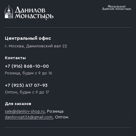
Условия доставки
Приобретённый товар доставляется до подъезда
(калитки дачи или ворот частного дома). Если
возникают препятствия для подъезда автомобиля,
Центральный офис
доставка осуществляется до ближайшего места,
г. Москва
,
Даниловский вал 22
которое максимально близко к месту запланированной
разгрузки товара и не нарушает правила дорожного
Контакты
движения. Если на территории места назначения
доставки предусмотрен платный въезд, то Покупателю
+7 (916) 868-10-00
необходимо компенсировать стоимость въезда
Розница, будни с 9 до 16
транспортного средства.
+7 (925) 417 07-93
Оптом, будни с 9 до 17
Для заказов
sale@danilov-shop.ru
, Розница
danilovopt26@gmail.com
, Оптом