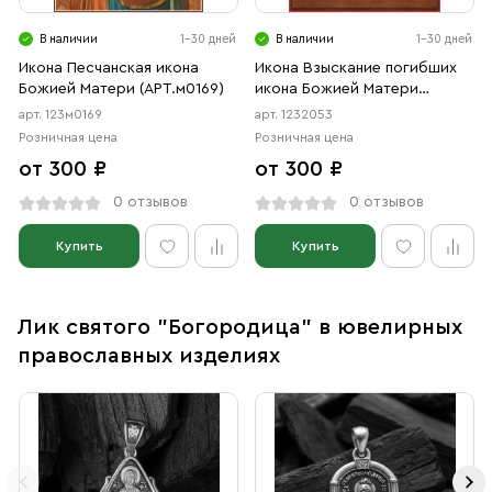
В наличии
1-30 дней
В наличии
1-30 дней
Икона Песчанская икона
Икона Взыскание погибших
Божией Матери (АРТ.м0169)
икона Божией Матери
(АРТ.02053)
арт. 123м0169
арт. 1232053
Розничная цена
Розничная цена
от 300 ₽
от 300 ₽
0 отзывов
0 отзывов
Купить
Купить
Лик святого "Богородица" в ювелирных
православных изделиях