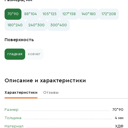
70*90
88*104
105*125
127*158
140*180
172*208
180*240
240*300
300*400
Поверхность
гладкая
ковчег
Описание и характеристики
Характеристики
Отзывы
Размер
70*90
Толщина
4 мм
Материал
ХДФ