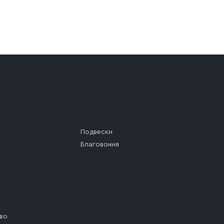
а (калитки дачи или ворот частного дома). Если возник
а, которое максимально близко к месту запланированной
ста назначения доставки предусмотрен платный въезд, 
Подвески
Благовония
во