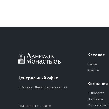
Условия доставки
Приобретённый товар доставляется до подъезд
доставка осуществляется до ближайшего мест
дорожного движения. Если на территории ме
стоимость въезда транспортного средства.
Каталог
Иконы
Кресты
Центральный офис
Компания
г. Москва, Даниловский вал 22
О проекте
Доставка
Строительст
Принимаем к оплате