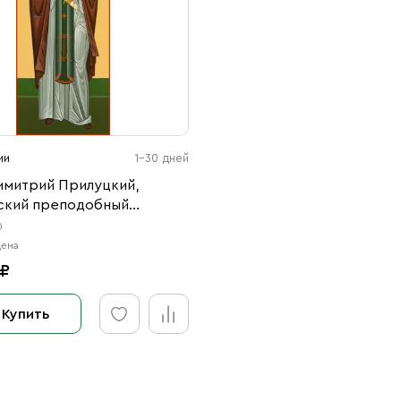
ии
1-30 дней
имитрий Прилуцкий,
ский преподобный
60)
0
цена
 ₽
Купить