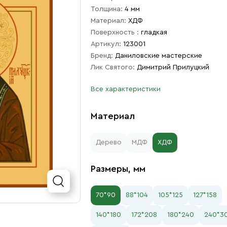
Толщина:
4 мм
Материал:
ХДФ
Поверхность :
гладкая
Артикул:
123001
Бренд:
Даниловские мастерские
Лик Святого:
Димитрий Прилуцкий
Все характеристики
Материал
Дерево
МДФ
ХДФ
Размеры, мм
70*90
88*104
105*125
127*158
140*180
172*208
180*240
240*3