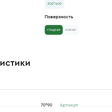
300*400
Поверхность
гладкая
ковчег
ристики
70*90
Артикул