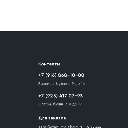
ают препятствия для подъезда автомобиля,
 разгрузки товара и не нарушает правила
то Покупателю необходимо компенсировать
Контакты
+7 (916) 868-10-00
Розница, будни с 9 до 16
+7 (925) 417 07-93
Оптом, будни с 9 до 17
Для заказов
sale@danilov-shop.ru
, Розница