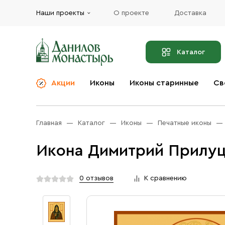
Наши проекты
О проекте
Доставка
Каталог
Акции
Иконы
Иконы старинные
Св
О компании
Благовония
Бренды
Богослужебная и
Главная
Каталог
Иконы
Печатные иконы
Церковная утварь
Доставка
Иконы
Икона Димитрий Прилуц
Услуги
Масло
Акции
Оплата
0 отзывов
К сравнению
Православные подарки
Контакты
Разное