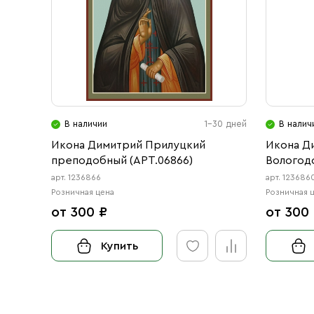
В наличии
1-30 дней
В налич
Икона Димитрий Прилуцкий
Икона Д
преподобный (АРТ.06866)
Вологод
(АРТ.068
арт. 1236866
арт. 123686
Розничная цена
Розничная 
от 300 ₽
от 300
Купить