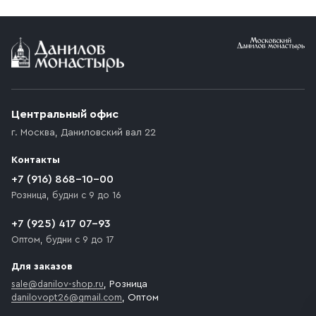
Условия доставки
Приобретённый товар доставляется до подъезда
(калитки дачи или ворот частного дома). Если
возникают препятствия для подъезда автомобиля,
Центральный офис
доставка осуществляется до ближайшего места,
г. Москва
,
Даниловский вал 22
которое максимально близко к месту запланированной
разгрузки товара и не нарушает правила дорожного
Контакты
движения. Если на территории места назначения
доставки предусмотрен платный въезд, то Покупателю
+7 (916) 868-10-00
необходимо компенсировать стоимость въезда
Розница, будни с 9 до 16
транспортного средства.
+7 (925) 417 07-93
Оптом, будни с 9 до 17
Для заказов
sale@danilov-shop.ru
, Розница
danilovopt26@gmail.com
, Оптом