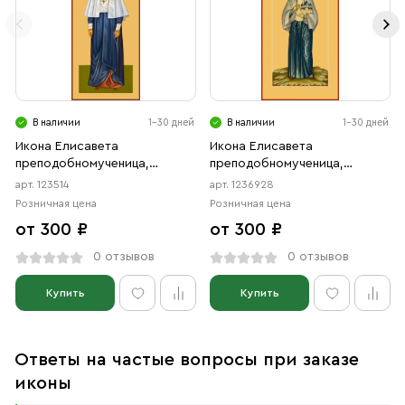
В наличии
1-30 дней
В наличии
1-30 дней
Икона Елисавета
Икона Елисавета
преподобномученица,
преподобномученица,
великая княгиня (АРТ.00514)
великая княгиня (АРТ.06928)
арт. 123514
арт. 1236928
Розничная цена
Розничная цена
от 300 ₽
от 300 ₽
0 отзывов
0 отзывов
Купить
Купить
Ответы на частые вопросы при заказе
иконы