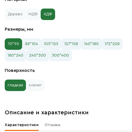
Дерево
МДФ
ХДФ
Размеры, мм
70*90
88*104
105*125
127*158
140*180
172*208
180*240
240*300
300*400
Поверхность
гладкая
ковчег
Описание и характеристики
Характеристики
Отзывы