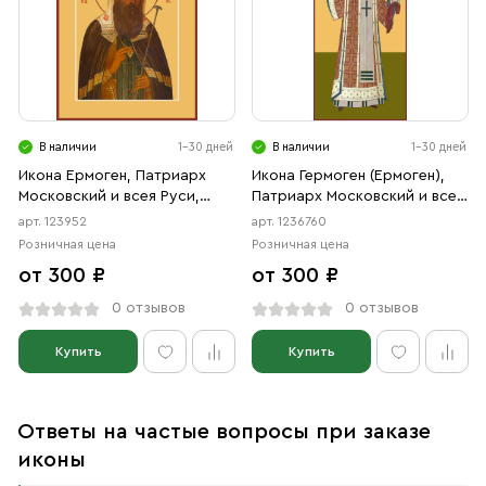
В наличии
1-30 дней
В наличии
1-30 дней
Икона Ермоген, Патриарх
Икона Гермоген (Ермоген),
Московский и всея Руси,
Патриарх Московский и всея
святитель (АРТ.00952)
Руси, священномученик
арт. 123952
арт. 1236760
(АРТ.06760)
Розничная цена
Розничная цена
от 300 ₽
от 300 ₽
0 отзывов
0 отзывов
Купить
Купить
Ответы на частые вопросы при заказе
иконы