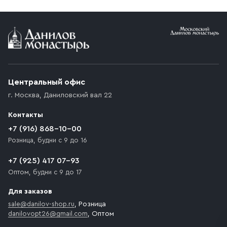
Условия доставки
Приобретённый товар доставляется до подъезда
(калитки дачи или ворот частного дома). Если
возникают препятствия для подъезда автомобиля,
Центральный офис
доставка осуществляется до ближайшего места,
г. Москва
,
Даниловский вал 22
которое максимально близко к месту запланированной
разгрузки товара и не нарушает правила дорожного
Контакты
движения. Если на территории места назначения
доставки предусмотрен платный въезд, то Покупателю
+7 (916) 868-10-00
необходимо компенсировать стоимость въезда
Розница, будни с 9 до 16
транспортного средства.
+7 (925) 417 07-93
Оптом, будни с 9 до 17
Для заказов
sale@danilov-shop.ru
, Розница
danilovopt26@gmail.com
, Оптом