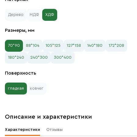
Дерево
МДФ
ХДФ
Размеры, мм
70*90
88*104
105*125
127*158
140*180
172*208
180*240
240*300
300*400
Поверхность
гладкая
ковчег
Описание и характеристики
Характеристики
Отзывы