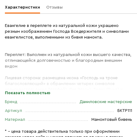
Характеристики
Отзывы
Евангелие в переплете из натуральной кожи украшено
резным изображением Господа Вседержителя и символами
евангелистов, выполненными из бивня мамонта.
Переплет: Выполнен из натуральной кожи высшего качества,
отличающейся долговечностью и благородным внешним
видом
Лицевая сторона: размещена икона «Господь на троне
благословляющий» в обрамлении четырех символов
евангелистов: Ангел (Матфей), Лев (Марк), Телец (Лука) и
Показать полностью
Орел (Иоанн)
Бренд
Даниловские мастерские
Оборотная сторона: украшена рельефным изображением
Артикул
БКТР111
Креста с терновым венцом, орудиями Страстей и
предстоящими Ангелами — напоминанием об искупительной
Материал
Мамонтовый бивень
жертве Спасителя.
* – цена товара действительна только при оформлении
Материал и техника: Все рельефные изображения выполнены