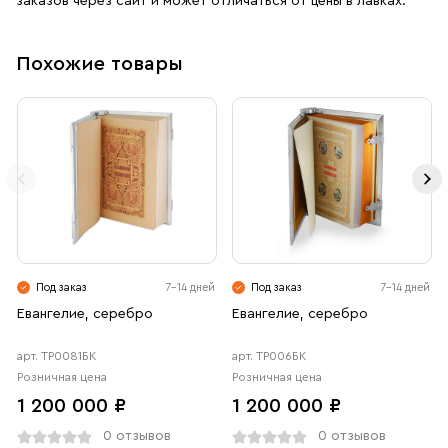
заказов через сайт и может отличаться от цены в лавках.
в технике ручной резьбы по бивню мамонта, что
обеспечивает уникальность и высокую художественную
ценность
Похожие товары
Размер: 17×12 см — оптимальный формат для домашнего
использования и хранения
Под заказ
7-14 дней
Под заказ
7-14 дней
Евангелие, серебро
Евангелие, серебро
арт. ТР0081БК
арт. ТР006БК
Розничная цена
Розничная цена
1 200 000 ₽
1 200 000 ₽
0 отзывов
0 отзывов