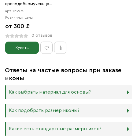
преподобномученица
(АРТ.00974)
арт. 123974
Розничная цена
от 300 ₽
0 отзывов
Купить
Ответы на частые вопросы при заказе
иконы
Как выбрать материал для основы?
Мы изготавливаем иконы на трёх разных видах досок:
Как подобрать размер иконы?
Дерево. Наиболее прочный и качественный материал,
который гарантирует долговечность иконы.
Никаких строгих правил по тому, какого размера
Какие есть стандартные размеры икон?
МДФ. Ламинированная древесно-стружечная плита —
должна быть икона, нет. Все зависит от Вашего желания