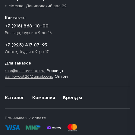
доставка осуществляется до ближайшего места,
г. Москва
,
Даниловский вал 22
которое максимально близко к месту запланированной
разгрузки товара и не нарушает правила дорожного
Контакты
движения. Если на территории места назначения
доставки предусмотрен платный въезд, то Покупателю
+7 (916) 868-10-00
необходимо компенсировать стоимость въезда
Розница, будни с 9 до 16
транспортного средства.
+7 (925) 417 07-93
Оптом, будни с 9 до 17
Для заказов
sale@danilov-shop.ru
, Розница
danilovopt26@gmail.com
, Оптом
Каталог
Компания
Бренды
Принимаем к оплате