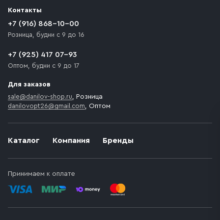
разгрузки товара и не нарушает правила дорожного
Контакты
движения. Если на территории места назначения
доставки предусмотрен платный въезд, то Покупателю
+7 (916) 868-10-00
необходимо компенсировать стоимость въезда
Розница, будни с 9 до 16
транспортного средства.
+7 (925) 417 07-93
Оптом, будни с 9 до 17
Для заказов
sale@danilov-shop.ru
, Розница
danilovopt26@gmail.com
, Оптом
Каталог
Компания
Бренды
Принимаем к оплате