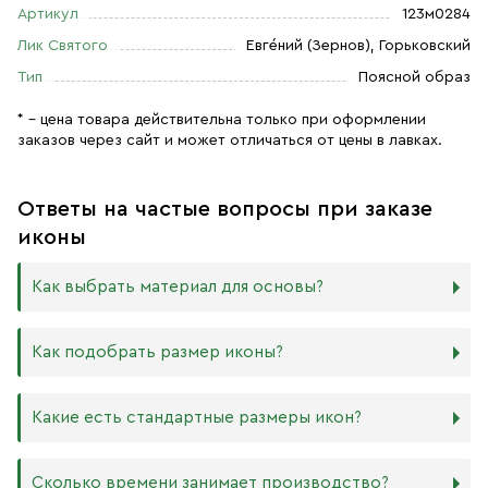
Артикул
123м0284
Лик Святого
Евге́ний (Зернов), Горьковский
Тип
Поясной образ
* – цена товара действительна только при оформлении
заказов через сайт и может отличаться от цены в лавках.
Ответы на частые вопросы при заказе
иконы
Как выбрать материал для основы?
Мы изготавливаем иконы на трёх разных видах досок:
Как подобрать размер иконы?
Дерево. Наиболее прочный и качественный материал,
который гарантирует долговечность иконы.
Никаких строгих правил по тому, какого размера
Какие есть стандартные размеры икон?
МДФ. Ламинированная древесно-стружечная плита —
должна быть икона, нет. Все зависит от Вашего желания
более бюджетный материал, чуть уступающий
и места, куда она будет помещена. Если у Вас дома есть
дереву в прочности. Тем не менее, внешнего отличия
88х104 мм
иконостас, можно ориентироваться на него.
Сколько времени занимает производство?