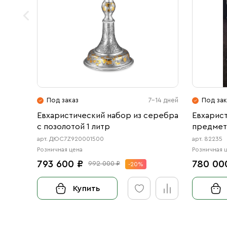
Под заказ
7-14 дней
Под зак
Евхаристический набор из серебра
Евхарист
с позолотой 1 литр
предмет
арт. ДЮС7Z920001500
арт. 82235
Розничная цена
Розничная 
793 600 ₽
780 00
992 000 ₽
-20%
Купить