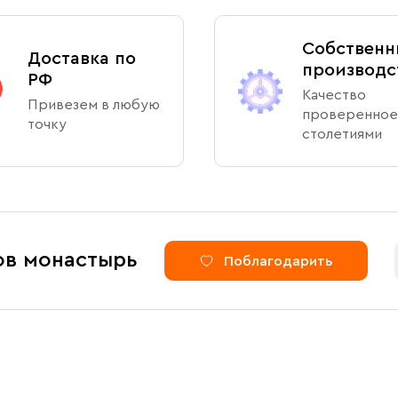
Собственн
Доставка по
производс
РФ
Качество
Привезем в любую
проверенное
точку
столетиями
ов монастырь
Поблагодарить