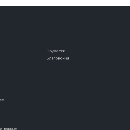
Подвески
Благовония
во
е данные