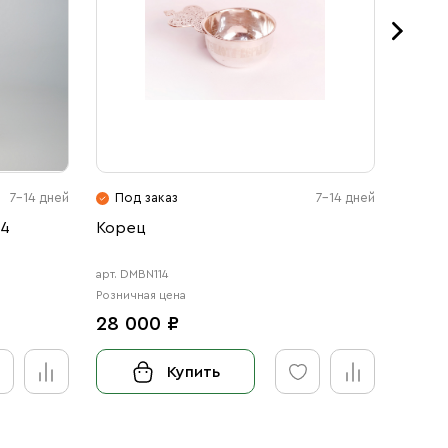
7-14 дней
Под заказ
7-14 дней
Под
 4
Корец
Евхар
Ювел
арт. DMBN114
Розничн
Розничная цена
950 
28 000 ₽
Купить