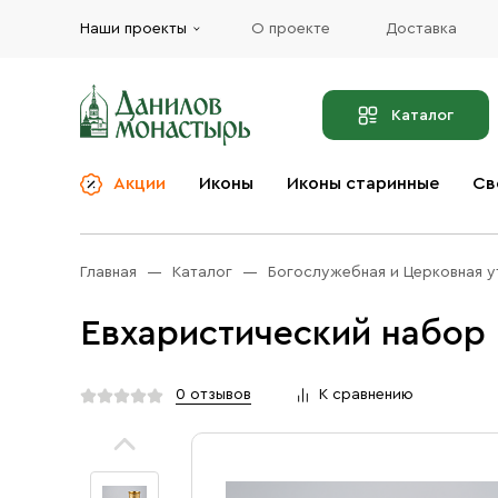
Наши проекты
О проекте
Доставка
Каталог
Акции
Иконы
Иконы старинные
Св
О компании
Благовония
Бренды
Богослужебная и
Главная
Каталог
Богослужебная и Церковная у
Церковная утварь
Доставка
Иконы
Евхаристический набор 
Услуги
Масло
Акции
Оплата
0 отзывов
К сравнению
Православные подарки
Контакты
Разное