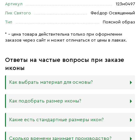
Артикул
123м0497
Лик Святого
Фео́дор Освященный
Тип
Поясной образ
* – цена товара действительна только при оформлении
заказов через сайт и может отличаться от цены в лавках.
Ответы на частые вопросы при заказе
иконы
Как выбрать материал для основы?
Мы изготавливаем иконы на трёх разных видах досок:
Как подобрать размер иконы?
Дерево. Наиболее прочный и качественный материал,
который гарантирует долговечность иконы.
Никаких строгих правил по тому, какого размера
Какие есть стандартные размеры икон?
МДФ. Ламинированная древесно-стружечная плита —
должна быть икона, нет. Все зависит от Вашего желания
более бюджетный материал, чуть уступающий
и места, куда она будет помещена. Если у Вас дома есть
дереву в прочности. Тем не менее, внешнего отличия
88х104 мм
иконостас, можно ориентироваться на него.
Сколько времени занимает производство?