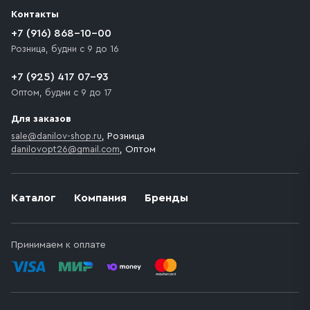
разгрузки товара и не нарушает правила дорожного
Контакты
движения. Если на территории места назначения
доставки предусмотрен платный въезд, то Покупателю
+7 (916) 868-10-00
необходимо компенсировать стоимость въезда
Розница, будни с 9 до 16
транспортного средства.
+7 (925) 417 07-93
Оптом, будни с 9 до 17
Для заказов
sale@danilov-shop.ru
, Розница
danilovopt26@gmail.com
, Оптом
Каталог
Компания
Бренды
Принимаем к оплате