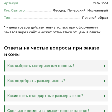
Артикул
123м0561
Лик Святого
Фео́дор Печерский, Молчаливый
Тип
Поясной образ
* – цена товара действительна только при оформлении
заказов через сайт и может отличаться от цены в лавках.
Ответы на частые вопросы при заказе
иконы
Как выбрать материал для основы?
Мы изготавливаем иконы на трёх разных видах досок:
Как подобрать размер иконы?
Дерево. Наиболее прочный и качественный материал,
который гарантирует долговечность иконы.
Никаких строгих правил по тому, какого размера
Какие есть стандартные размеры икон?
МДФ. Ламинированная древесно-стружечная плита —
должна быть икона, нет. Все зависит от Вашего желания
более бюджетный материал, чуть уступающий
и места, куда она будет помещена. Если у Вас дома есть
дереву в прочности. Тем не менее, внешнего отличия
88х104 мм
иконостас, можно ориентироваться на него.
Сколько времени занимает производство?