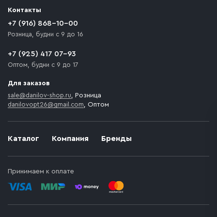
разгрузки товара и не нарушает правила дорожного
Контакты
движения. Если на территории места назначения
доставки предусмотрен платный въезд, то Покупателю
+7 (916) 868-10-00
необходимо компенсировать стоимость въезда
Розница, будни с 9 до 16
транспортного средства.
+7 (925) 417 07-93
Оптом, будни с 9 до 17
Для заказов
sale@danilov-shop.ru
, Розница
danilovopt26@gmail.com
, Оптом
Каталог
Компания
Бренды
Принимаем к оплате