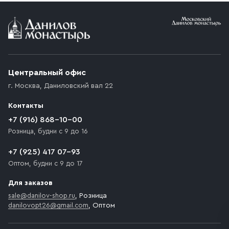
Условия доставки
Приобретённый товар доставляется до подъезда
(калитки дачи или ворот частного дома). Если
возникают препятствия для подъезда автомобиля,
Центральный офис
доставка осуществляется до ближайшего места,
г. Москва
,
Даниловский вал 22
которое максимально близко к месту запланированной
разгрузки товара и не нарушает правила дорожного
Контакты
движения. Если на территории места назначения
доставки предусмотрен платный въезд, то Покупателю
+7 (916) 868-10-00
необходимо компенсировать стоимость въезда
Розница, будни с 9 до 16
транспортного средства.
+7 (925) 417 07-93
Оптом, будни с 9 до 17
Для заказов
sale@danilov-shop.ru
, Розница
danilovopt26@gmail.com
, Оптом