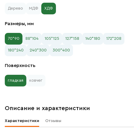
Дерево
МДФ
ХДФ
Размеры, мм
70*90
88*104
105*125
127*158
140*180
172*208
180*240
240*300
300*400
Поверхность
гладкая
ковчег
Описание и характеристики
Характеристики
Отзывы