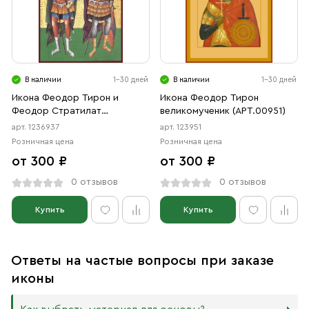
В наличии
1-30 дней
В наличии
1-30 дней
Икона Феодор Тирон и
Икона Феодор Тирон
Феодор Стратилат
великомученик (АРТ.00951)
великомученики (АРТ.06937)
арт. 1236937
арт. 123951
Розничная цена
Розничная цена
от 300 ₽
от 300 ₽
0 отзывов
0 отзывов
Купить
Купить
Ответы на частые вопросы при заказе
иконы