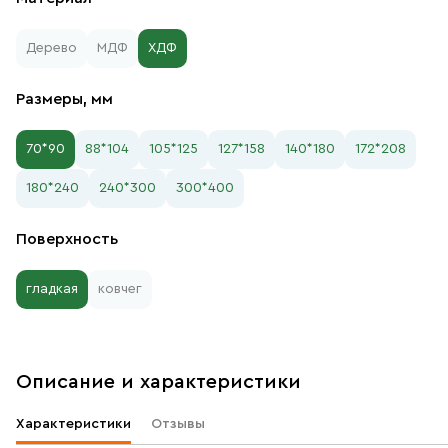
Дерево
МДФ
ХДФ
Размеры, мм
70*90
88*104
105*125
127*158
140*180
172*208
180*240
240*300
300*400
Поверхность
гладкая
ковчег
Описание и характеристики
Характеристики
Отзывы