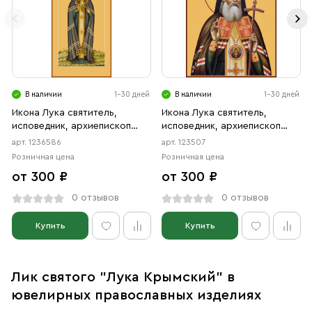
В наличии
1-30 дней
В наличии
1-30 дней
Икона Лука святитель,
Икона Лука святитель,
исповедник, архиепископ
исповедник, архиепископ
Крымский (АРТ.06586)
Крымский (АРТ.00507)
арт. 1236586
арт. 123507
Розничная цена
Розничная цена
от 300 ₽
от 300 ₽
0 отзывов
0 отзывов
Купить
Купить
Лик святого "Лука Крымский" в
ювелирных православных изделиях