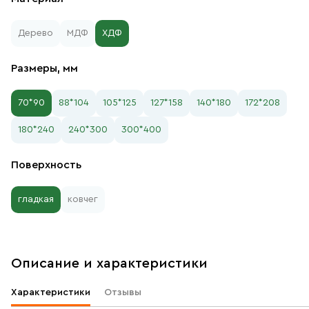
Дерево
МДФ
ХДФ
Размеры, мм
70*90
88*104
105*125
127*158
140*180
172*208
180*240
240*300
300*400
Поверхность
гладкая
ковчег
Описание и характеристики
Характеристики
Отзывы