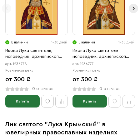
В наличии
1-30 дней
В наличии
1-30 дней
Икона Лука святитель,
Икона Лука святитель,
исповедник, архиепископ
исповедник, архиепископ
Крымский (АРТ.06778)
Крымский (АРТ.06777)
арт. 1236778
арт. 1236777
Розничная цена
Розничная цена
от 300 ₽
от 300 ₽
0 отзывов
0 отзывов
Купить
Купить
Лик святого "Лука Крымский" в
ювелирных православных изделиях