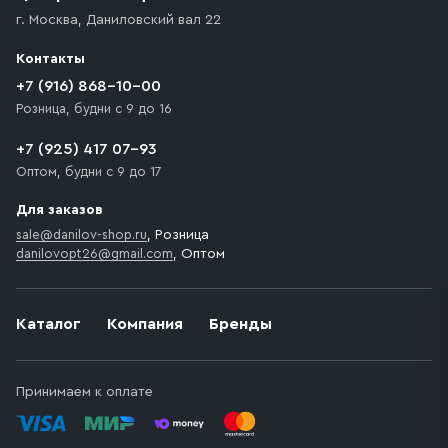
доставка осуществляется до ближайшего места,
г. Москва
,
Даниловский вал 22
которое максимально близко к месту запланированной
разгрузки товара и не нарушает правила дорожного
Контакты
движения. Если на территории места назначения
доставки предусмотрен платный въезд, то Покупателю
+7 (916) 868-10-00
необходимо компенсировать стоимость въезда
Розница, будни с 9 до 16
транспортного средства.
+7 (925) 417 07-93
Оптом, будни с 9 до 17
Для заказов
sale@danilov-shop.ru
, Розница
danilovopt26@gmail.com
, Оптом
Каталог
Компания
Бренды
Принимаем к оплате