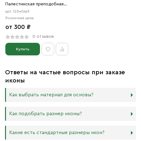
Палестинская преподобная
(АРТ.м0449)
арт. 123м0449
Розничная цена
от 300 ₽
0 отзывов
Купить
Ответы на частые вопросы при заказе
иконы
Как выбрать материал для основы?
Мы изготавливаем иконы на трёх разных видах досок:
Как подобрать размер иконы?
Дерево. Наиболее прочный и качественный материал,
который гарантирует долговечность иконы.
Никаких строгих правил по тому, какого размера
Какие есть стандартные размеры икон?
МДФ. Ламинированная древесно-стружечная плита —
должна быть икона, нет. Все зависит от Вашего желания