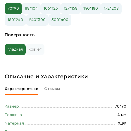
70*90
88*104
105*125
127*158
140*180
172*208
180*240
240*300
300*400
Поверхность
гладкая
ковчег
Описание и характеристики
Характеристики
Отзывы
Размер
70*90
Толщина
4 мм
Материал
ХДФ