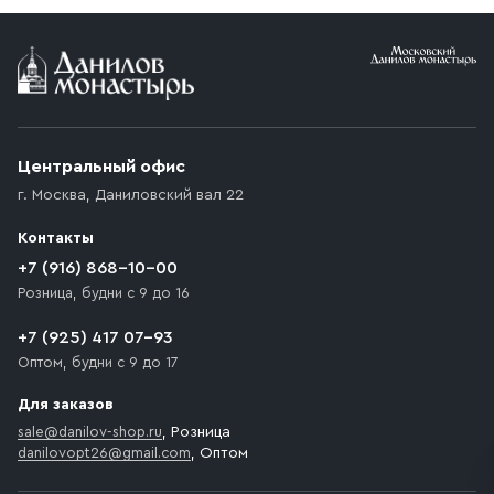
Условия доставки
Приобретённый товар доставляется до подъезда
(калитки дачи или ворот частного дома). Если
возникают препятствия для подъезда автомобиля,
Центральный офис
доставка осуществляется до ближайшего места,
г. Москва
,
Даниловский вал 22
которое максимально близко к месту запланированной
разгрузки товара и не нарушает правила дорожного
Контакты
движения. Если на территории места назначения
доставки предусмотрен платный въезд, то Покупателю
+7 (916) 868-10-00
необходимо компенсировать стоимость въезда
Розница, будни с 9 до 16
транспортного средства.
+7 (925) 417 07-93
Оптом, будни с 9 до 17
Для заказов
sale@danilov-shop.ru
, Розница
danilovopt26@gmail.com
, Оптом