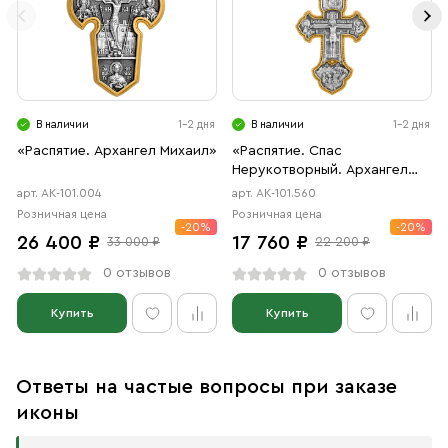
В наличии
1-2 дня
В наличии
1-2 дня
«Распятие. Архангел Михаил»
«Распятие. Спас
Нерукотворный. Архангел
Михаил»
арт. АК-101.004
арт. АК-101.560
Розничная цена
Розничная цена
-20%
-20%
26 400 ₽
17 760 ₽
33 000 ₽
22 200 ₽
0 отзывов
0 отзывов
Купить
Купить
Ответы на частые вопросы при заказе
иконы