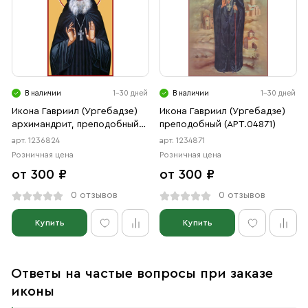
В наличии
1-30 дней
В наличии
1-30 дней
Икона Гавриил (Ургебадзе)
Икона Гавриил (Ургебадзе)
архимандрит, преподобный
преподобный (АРТ.04871)
(АРТ.06824)
арт. 1236824
арт. 1234871
Розничная цена
Розничная цена
от 300 ₽
от 300 ₽
0 отзывов
0 отзывов
Купить
Купить
Ответы на частые вопросы при заказе
иконы