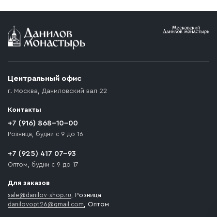
Условия доставки
Приобретённый товар доставляется до подъезда
(калитки дачи или ворот частного дома). Если
возникают препятствия для подъезда автомобиля,
Центральный офис
доставка осуществляется до ближайшего места,
г. Москва
,
Даниловский вал 22
которое максимально близко к месту запланированной
разгрузки товара и не нарушает правила дорожного
Контакты
движения. Если на территории места назначения
доставки предусмотрен платный въезд, то Покупателю
+7 (916) 868-10-00
необходимо компенсировать стоимость въезда
Розница, будни с 9 до 16
транспортного средства.
+7 (925) 417 07-93
Оптом, будни с 9 до 17
Для заказов
sale@danilov-shop.ru
, Розница
danilovopt26@gmail.com
, Оптом