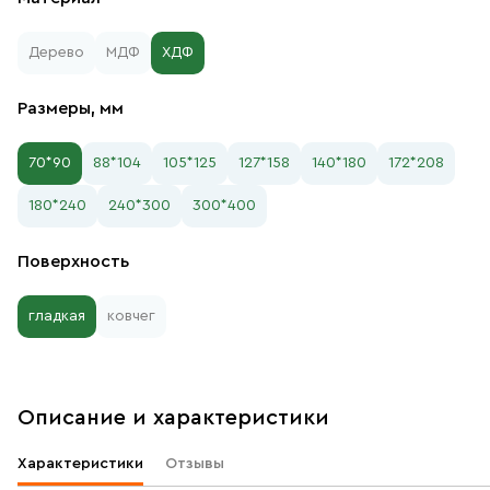
Дерево
МДФ
ХДФ
Размеры, мм
70*90
88*104
105*125
127*158
140*180
172*208
180*240
240*300
300*400
Поверхность
гладкая
ковчег
Описание и характеристики
Характеристики
Отзывы