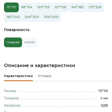
70*90
88*104
105*125
127*158
140*180
172*208
180*240
240*300
300*400
Поверхность
гладкая
ковчег
Описание и характеристики
Характеристики
Отзывы
Размер
70*90
Толщина
4 мм
Материал
ХДФ