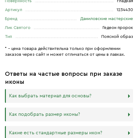
Поверхность
гладкая
Артикул
1234430
Бренд
Даниловские мастерские
Лик Святого
Гедеон пророк
Тип
Поясной образ
* – цена товара действительна только при оформлении
заказов через сайт и может отличаться от цены в лавках.
Ответы на частые вопросы при заказе
иконы
Как выбрать материал для основы?
Мы изготавливаем иконы на трёх разных видах досок:
Как подобрать размер иконы?
Дерево. Наиболее прочный и качественный материал,
который гарантирует долговечность иконы.
Никаких строгих правил по тому, какого размера
Какие есть стандартные размеры икон?
МДФ. Ламинированная древесно-стружечная плита —
должна быть икона, нет. Все зависит от Вашего желания