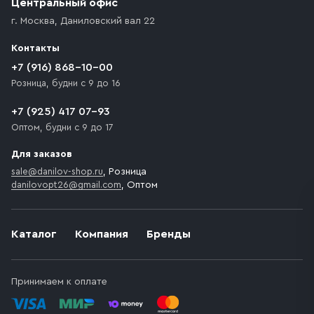
Центральный офис
доставка осуществляется до ближайшего места,
г. Москва
,
Даниловский вал 22
которое максимально близко к месту запланированной
разгрузки товара и не нарушает правила дорожного
Контакты
движения. Если на территории места назначения
доставки предусмотрен платный въезд, то Покупателю
+7 (916) 868-10-00
необходимо компенсировать стоимость въезда
Розница, будни с 9 до 16
транспортного средства.
+7 (925) 417 07-93
Оптом, будни с 9 до 17
Для заказов
sale@danilov-shop.ru
, Розница
danilovopt26@gmail.com
, Оптом
Каталог
Компания
Бренды
Принимаем к оплате