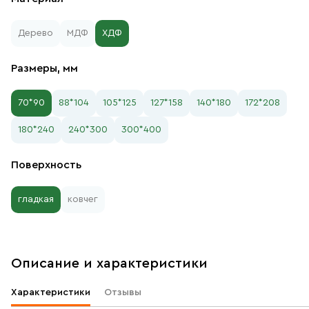
Дерево
МДФ
ХДФ
Размеры, мм
70*90
88*104
105*125
127*158
140*180
172*208
180*240
240*300
300*400
Поверхность
гладкая
ковчег
Описание и характеристики
Характеристики
Отзывы