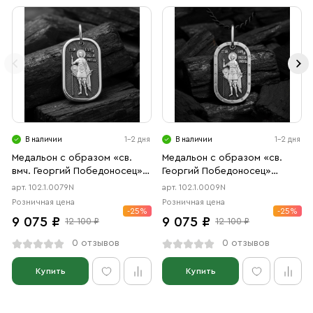
В наличии
1-2 дня
В наличии
1-2 дня
Медальон с образом «св.
Медальон с образом «св.
вмч. Георгий Победоносец»
Георгий Победоносец»
чернение
чернение
арт. 102.1.0079N
арт. 102.1.0009N
Розничная цена
Розничная цена
-25%
-25%
9 075 ₽
9 075 ₽
12 100 ₽
12 100 ₽
0 отзывов
0 отзывов
Купить
Купить