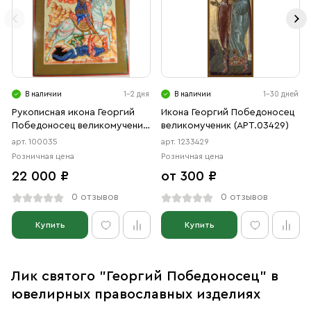
В наличии
1-2 дня
В наличии
1-30 дней
Рукописная икона Георгий
Икона Георгий Победоносец
Победоносец великомученик,
великомученик (АРТ.03429)
писанная икона
арт. 100035
арт. 1233429
Розничная цена
Розничная цена
22 000 ₽
от 300 ₽
0 отзывов
0 отзывов
Купить
Купить
Лик святого "Георгий Победоносец" в
ювелирных православных изделиях