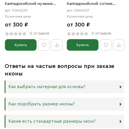
Каппадокийский мученик
Каппадокийский сотник
сотник (АРТ.м0239)
мученик (АРТ.м0237)
арт. 123м0239
арт. 123м0237
Розничная цена
Розничная цена
от 300 ₽
от 300 ₽
0 отзывов
0 отзывов
Купить
Купить
Ответы на частые вопросы при заказе
иконы
Как выбрать материал для основы?
Мы изготавливаем иконы на трёх разных видах досок:
Как подобрать размер иконы?
Дерево. Наиболее прочный и качественный материал,
который гарантирует долговечность иконы.
Никаких строгих правил по тому, какого размера
Какие есть стандартные размеры икон?
МДФ. Ламинированная древесно-стружечная плита —
должна быть икона, нет. Все зависит от Вашего желания