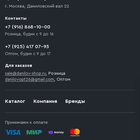
доставка осуществляется до ближайшего места,
г. Москва
,
Даниловский вал 22
которое максимально близко к месту запланированной
разгрузки товара и не нарушает правила дорожного
Контакты
движения. Если на территории места назначения
доставки предусмотрен платный въезд, то Покупателю
+7 (916) 868-10-00
необходимо компенсировать стоимость въезда
Розница, будни с 9 до 16
транспортного средства.
+7 (925) 417 07-93
Оптом, будни с 9 до 17
Для заказов
sale@danilov-shop.ru
, Розница
danilovopt26@gmail.com
, Оптом
Каталог
Компания
Бренды
Принимаем к оплате