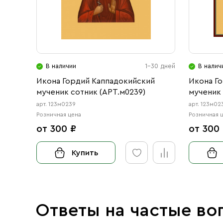
В наличии
1-30 дней
В налич
Икона Гордий Каппадокийский
Икона Г
мученик сотник (АРТ.м0239)
мученик 
арт. 123м0239
арт. 123м02
Розничная цена
Розничная 
от 300 ₽
от 300
Купить
Ответы на частые во