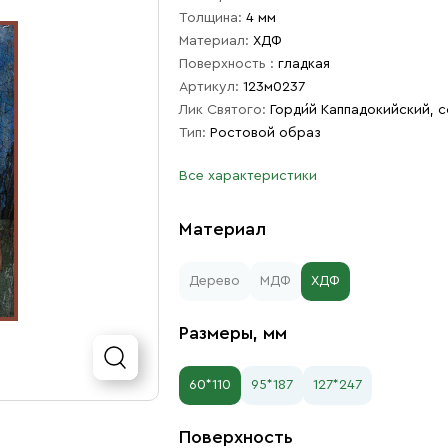
Толщина:
4 мм
Материал:
ХДФ
Поверхность :
гладкая
Артикул:
123м0237
Лик Святого:
Горди́й Каппадокийский, с
Тип:
Ростовой образ
Все характеристики
Материал
Дерево
МДФ
ХДФ
Размеры, мм
60*110
95*187
127*247
Поверхность