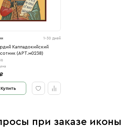
ии
1-30 дней
ордий Каппадокийский
сотник (АРТ.м0238)
38
цена
 ₽
Купить
просы при заказе иконы