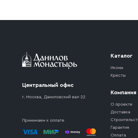
Приобретённый товар доставляется до подъезд
доставка осуществляется до ближайшего мест
дорожного движения. Если на территории ме
стоимость въезда транспортного средства.
Каталог
Иконы
Кресты
Центральный офис
Компания
г. Москва, Даниловский вал 22
О проекте
Доставка
Строительст
Принимаем к оплате
Гарантия
Оплата