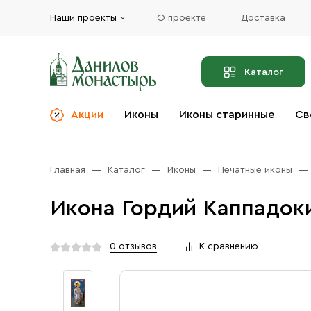
Наши проекты
О проекте
Доставка
Каталог
Акции
Иконы
Иконы старинные
Св
О компании
Благовония
Бренды
Богослужебная и
Главная
Каталог
Иконы
Печатные иконы
Церковная утварь
Доставка
Иконы
Икона Гордий Каппадоки
Услуги
Масло
Акции
Оплата
0 отзывов
К сравнению
Православные подарки
Контакты
Разное