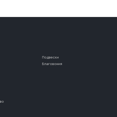
а (калитки дачи или ворот частного дома). Если возник
а, которое максимально близко к месту запланированной
ста назначения доставки предусмотрен платный въезд, 
Подвески
Благовония
во