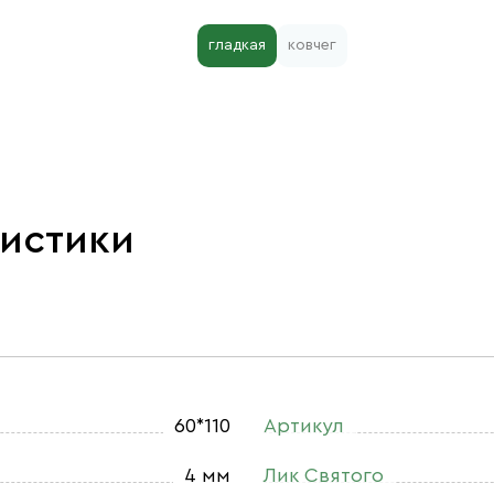
гладкая
ковчег
ристики
60*110
Артикул
4 мм
Лик Святого