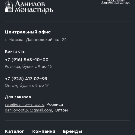
Условия доставки
Приобретённый товар доставляется до подъезда
(калитки дачи или ворот частного дома). Если
возникают препятствия для подъезда автомобиля,
Центральный офис
доставка осуществляется до ближайшего места,
г. Москва
,
Даниловский вал 22
которое максимально близко к месту запланированной
разгрузки товара и не нарушает правила дорожного
Контакты
движения. Если на территории места назначения
доставки предусмотрен платный въезд, то Покупателю
+7 (916) 868-10-00
необходимо компенсировать стоимость въезда
Розница, будни с 9 до 16
транспортного средства.
+7 (925) 417 07-93
Оптом, будни с 9 до 17
Для заказов
sale@danilov-shop.ru
, Розница
danilovopt26@gmail.com
, Оптом
Каталог
Компания
Бренды