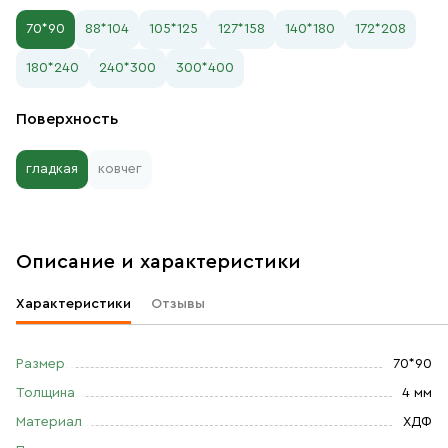
70*90
88*104
105*125
127*158
140*180
172*208
180*240
240*300
300*400
Поверхность
гладкая
ковчег
Описание и характеристики
Характеристики
Отзывы
Размер
70*90
Толщина
4 мм
Материал
ХДФ