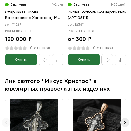
В наличии
1-2 дня
В наличии
1-30 дней
Старинная икона
Икона Господь Вседержитель
Воскресение Христово, 19
(АРТ.06111)
век
арт. 111267
арт. 1236111
Розничная цена
Розничная цена
120 000 ₽
от 300 ₽
0 отзывов
0 отзывов
Купить
Купить
Лик святого "Иисус Христос" в
ювелирных православных изделиях