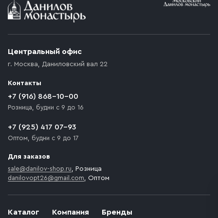
Условия доставки
Приобретённый товар доставляется до подъезда
(калитки дачи или ворот частного дома). Если
возникают препятствия для подъезда автомобиля,
Центральный офис
доставка осуществляется до ближайшего места,
г. Москва
,
Даниловский вал 22
которое максимально близко к месту запланированной
разгрузки товара и не нарушает правила дорожного
Контакты
движения. Если на территории места назначения
доставки предусмотрен платный въезд, то Покупателю
+7 (916) 868-10-00
необходимо компенсировать стоимость въезда
Розница, будни с 9 до 16
транспортного средства.
+7 (925) 417 07-93
Оптом, будни с 9 до 17
Для заказов
sale@danilov-shop.ru
, Розница
danilovopt26@gmail.com
, Оптом
Каталог
Компания
Бренды