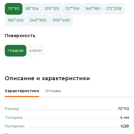
70*90
88*104
105*125
127*158
140*180
172*208
180*240
240*300
300*400
Поверхность
гладкая
ковчег
Описание и характеристики
Характеристики
Отзывы
Размер
70*90
Толщина
4 мм
Материал
ХДФ