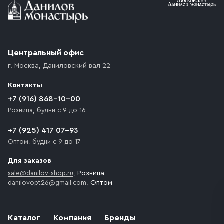
Условия доставки
Приобретённый товар доставляется до подъезда
(калитки дачи или ворот частного дома). Если
возникают препятствия для подъезда автомобиля,
Центральный офис
доставка осуществляется до ближайшего места,
г. Москва
,
Даниловский вал 22
которое максимально близко к месту запланированной
разгрузки товара и не нарушает правила дорожного
Контакты
движения. Если на территории места назначения
доставки предусмотрен платный въезд, то Покупателю
+7 (916) 868-10-00
необходимо компенсировать стоимость въезда
Розница, будни с 9 до 16
транспортного средства.
+7 (925) 417 07-93
Оптом, будни с 9 до 17
Для заказов
sale@danilov-shop.ru
, Розница
danilovopt26@gmail.com
, Оптом
Каталог
Компания
Бренды