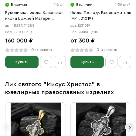
В наличии
1-2 дня
В наличии
1-30 дней
Рукописная икона Казанская
Икона Господь Вседержитель
икона Божией Матери,
(АРТ.01019)
Господь Вседержитель,
арт. 111287, 111288
арт. 1231019
венчальная пара
Розничная цена
Розничная цена
160 000 ₽
от 300 ₽
0 отзывов
0 отзывов
Купить
Купить
Лик святого "Иисус Христос" в
ювелирных православных изделиях