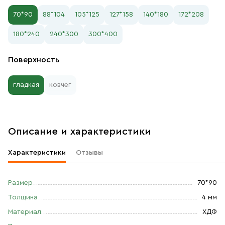
70*90
88*104
105*125
127*158
140*180
172*208
180*240
240*300
300*400
Поверхность
гладкая
ковчег
Описание и характеристики
Характеристики
Отзывы
Размер
70*90
Толщина
4 мм
Материал
ХДФ