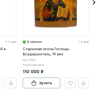
1-2 дня
В наличии
1-2 дня
В н
й в
Старинная икона Господь
Икона
Вседержитель, 19 век
арт. 112151
арт. 12
Розничная цена
Розничн
110 000 ₽
от 3
Купить