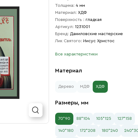
Толщина:
4 мм
Материал:
ХДФ
Поверхность :
гладкая
Артикул:
1231001
Бренд:
Даниловские мастерские
Лик Святого:
Иисус Христос
Все характеристики
Материал
Дерево
МДФ
ХДФ
Размеры, мм
70*90
88*104
105*125
127*158
140*180
172*208
180*240
240*3