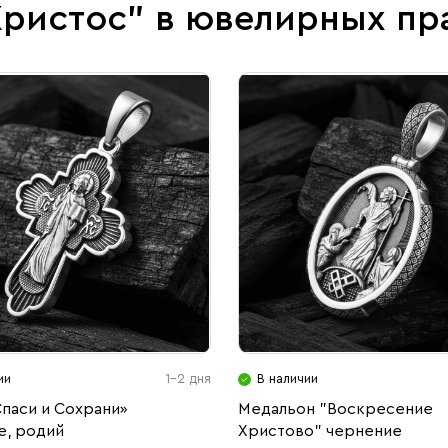
Христос" в ювелирных пр
ии
1-2 дня
В наличии
паси и Сохрани»
Медальон "Воскресение
е, родий
Христово" чернение