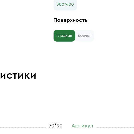
300*400
Поверхность
гладкая
ковчег
ристики
70*90
Артикул