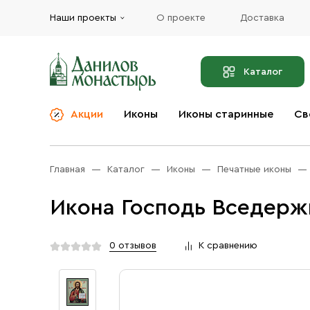
Наши проекты
О проекте
Доставка
Каталог
Акции
Иконы
Иконы старинные
Св
О компании
Благовония
Бренды
Богослужебная и
Главная
Каталог
Иконы
Печатные иконы
Церковная утварь
Доставка
Иконы
Икона Господь Вседержи
Услуги
Масло
Акции
Оплата
0 отзывов
К сравнению
Православные подарки
Контакты
Разное