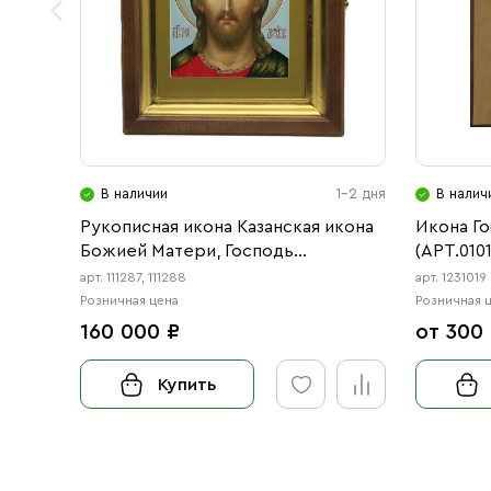
В наличии
1-2 дня
В налич
Рукописная икона Казанская икона
Икона Г
Божией Матери, Господь
(АРТ.0101
Вседержитель, венчальная пара
арт. 111287, 111288
арт. 1231019
Розничная цена
Розничная 
160 000 ₽
от 300
Купить