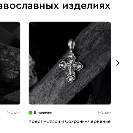
авославных изделиях
1-2 дня
В наличии
1-2 дня
В н
Крест «Спаси и Сохрани» чернение
Подве
черне