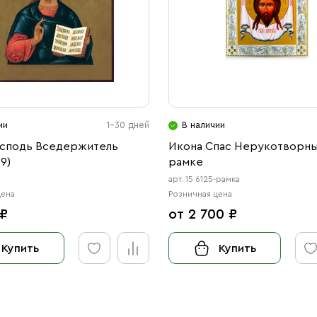
ии
1-30 дней
В наличии
осподь Вседержитель
Икона Спас Нерукотворны
9)
рамке
арт. 15 6125-рамка
цена
Розничная цена
 ₽
от 2 700 ₽
Купить
Купить