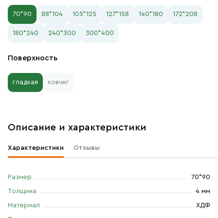
70*90
88*104
105*125
127*158
140*180
172*208
180*240
240*300
300*400
Поверхность
гладкая
ковчег
Описание и характеристики
Характеристики
Отзывы
Размер
70*90
Толщина
4 мм
Материал
ХДФ