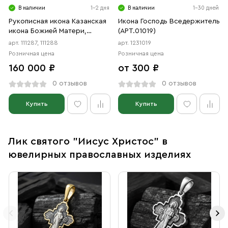
В наличии
1-2 дня
В наличии
1-30 дней
Рукописная икона Казанская
Икона Господь Вседержитель
икона Божией Матери,
(АРТ.01019)
Господь Вседержитель,
арт. 111287, 111288
арт. 1231019
венчальная пара
Розничная цена
Розничная цена
160 000 ₽
от 300 ₽
0 отзывов
0 отзывов
Купить
Купить
Лик святого "Иисус Христос" в
ювелирных православных изделиях