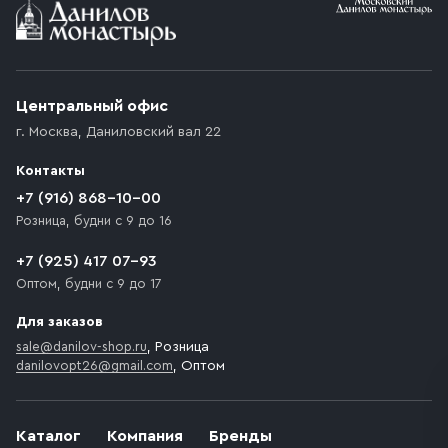
Условия доставки
Приобретённый товар доставляется до подъезда
(калитки дачи или ворот частного дома). Если
возникают препятствия для подъезда автомобиля,
Центральный офис
доставка осуществляется до ближайшего места,
г. Москва
,
Даниловский вал 22
которое максимально близко к месту запланированной
разгрузки товара и не нарушает правила дорожного
Контакты
движения. Если на территории места назначения
доставки предусмотрен платный въезд, то Покупателю
+7 (916) 868-10-00
необходимо компенсировать стоимость въезда
Розница, будни с 9 до 16
транспортного средства.
+7 (925) 417 07-93
Оптом, будни с 9 до 17
Для заказов
sale@danilov-shop.ru
, Розница
danilovopt26@gmail.com
, Оптом
Каталог
Компания
Бренды