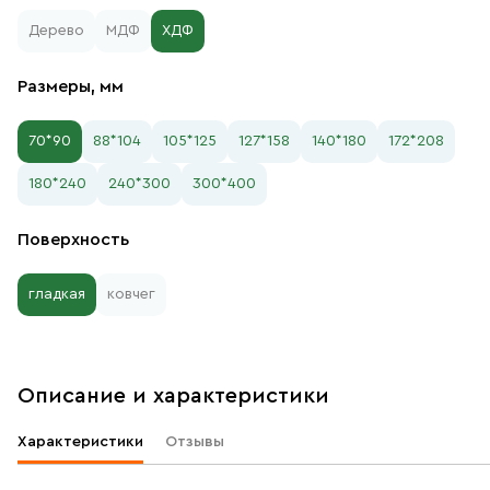
Дерево
МДФ
ХДФ
Размеры, мм
70*90
88*104
105*125
127*158
140*180
172*208
180*240
240*300
300*400
Поверхность
гладкая
ковчег
Описание и характеристики
Характеристики
Отзывы