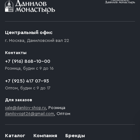
Условия доставки
Приобретённый товар доставляется до подъезда
(калитки дачи или ворот частного дома). Если
возникают препятствия для подъезда автомобиля,
Центральный офис
доставка осуществляется до ближайшего места,
г. Москва
,
Даниловский вал 22
которое максимально близко к месту запланированной
разгрузки товара и не нарушает правила дорожного
Контакты
движения. Если на территории места назначения
доставки предусмотрен платный въезд, то Покупателю
+7 (916) 868-10-00
необходимо компенсировать стоимость въезда
Розница, будни с 9 до 16
транспортного средства.
+7 (925) 417 07-93
Оптом, будни с 9 до 17
Для заказов
sale@danilov-shop.ru
, Розница
danilovopt26@gmail.com
, Оптом
Каталог
Компания
Бренды