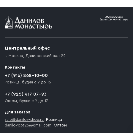
Условия доставки
Приобретённый товар доставляется до подъезда
(калитки дачи или ворот частного дома). Если
возникают препятствия для подъезда автомобиля,
Центральный офис
доставка осуществляется до ближайшего места,
г. Москва
,
Даниловский вал 22
которое максимально близко к месту запланированной
разгрузки товара и не нарушает правила дорожного
Контакты
движения. Если на территории места назначения
доставки предусмотрен платный въезд, то Покупателю
+7 (916) 868-10-00
необходимо компенсировать стоимость въезда
Розница, будни с 9 до 16
транспортного средства.
+7 (925) 417 07-93
Оптом, будни с 9 до 17
Для заказов
sale@danilov-shop.ru
, Розница
danilovopt26@gmail.com
, Оптом