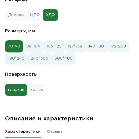
Дерево
МДФ
ХДФ
Размеры, мм
70*90
88*104
105*125
127*158
140*180
172*208
180*240
240*300
300*400
Поверхность
гладкая
ковчег
Описание и характеристики
Характеристики
Отзывы