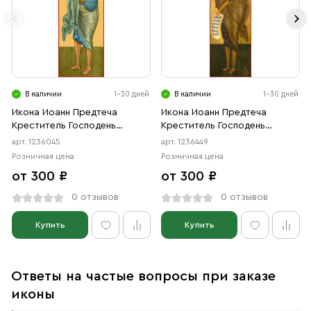
В наличии
1-30 дней
В наличии
1-30 дней
Икона Иоанн Предтеча
Икона Иоанн Предтеча
Креститель Господень
Креститель Господень
(АРТ.06045)
(АРТ.06449)
арт. 1236045
арт. 1236449
Розничная цена
Розничная цена
от 300 ₽
от 300 ₽
0 отзывов
0 отзывов
Купить
Купить
Ответы на частые вопросы при заказе
иконы