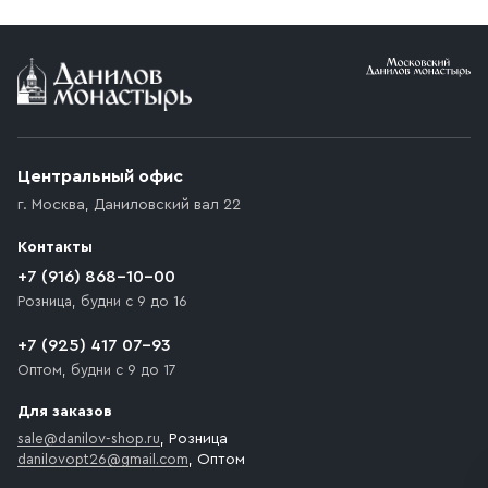
Условия доставки
Приобретённый товар доставляется до подъезда
(калитки дачи или ворот частного дома). Если
возникают препятствия для подъезда автомобиля,
Центральный офис
доставка осуществляется до ближайшего места,
г. Москва
,
Даниловский вал 22
которое максимально близко к месту запланированной
разгрузки товара и не нарушает правила дорожного
Контакты
движения. Если на территории места назначения
доставки предусмотрен платный въезд, то Покупателю
+7 (916) 868-10-00
необходимо компенсировать стоимость въезда
Розница, будни с 9 до 16
транспортного средства.
+7 (925) 417 07-93
Оптом, будни с 9 до 17
Для заказов
sale@danilov-shop.ru
, Розница
danilovopt26@gmail.com
, Оптом