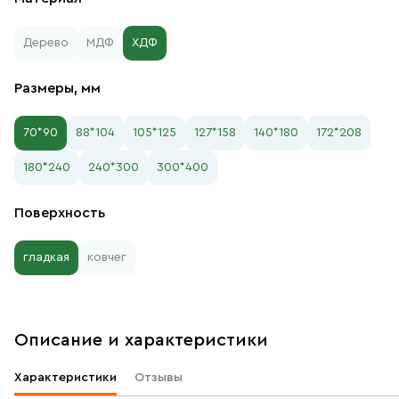
Дерево
МДФ
ХДФ
Размеры, мм
70*90
88*104
105*125
127*158
140*180
172*208
180*240
240*300
300*400
Поверхность
гладкая
ковчег
Описание и характеристики
Характеристики
Отзывы