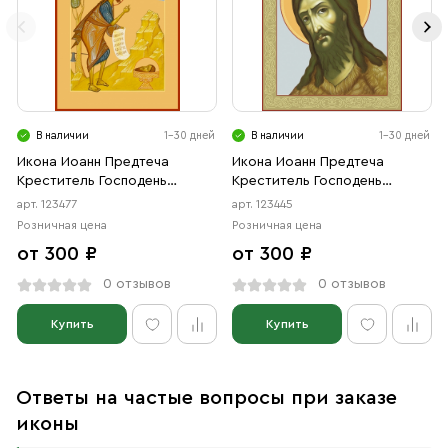
В наличии
1-30 дней
В наличии
1-30 дней
Икона Иоанн Предтеча
Икона Иоанн Предтеча
Креститель Господень
Креститель Господень
(АРТ.00477)
(АРТ.00445)
арт. 123477
арт. 123445
Розничная цена
Розничная цена
от 300 ₽
от 300 ₽
0 отзывов
0 отзывов
Купить
Купить
Ответы на частые вопросы при заказе
иконы